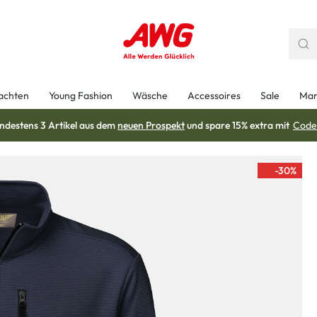
achten
Young Fashion
Wäsche
Accessoires
Sale
Mar
ndestens 3 Artikel aus dem
neuen Prospekt
und spare 15% extra mit
Code
-30
%