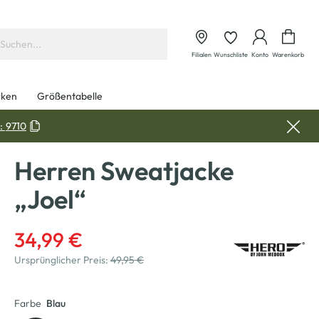
Waren
Filialen
Wunschliste
Konto
Warenkorb
ken
Größentabelle
:
9710
Herren Sweatjacke
„Joel“
34,99 €
Ursprünglicher Preis:
49,95 €
Farbe
Blau