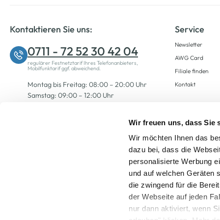
Kontaktieren Sie uns:
Service
Newsletter
0711 - 72 52 30 42 04
AWG Card
regulärer Festnetztarif Ihres Telefonanbieters,
Mobilfunktarif ggf. abweichend.
Filiale finden
Montag bis Freitag: 08:00 – 20:00 Uhr
Kontakt
Samstag: 09:00 – 12:00 Uhr
Wir freuen uns, dass Sie
Zum Kontaktformular
Wir möchten Ihnen das bes
dazu bei, dass die Websei
personalisierte Werbung e
und auf welchen Geräten s
die zwingend für die Berei
der Webseite auf jeden Fa
nur dann aktiviert, wenn 
Alle Preise inkl. ge