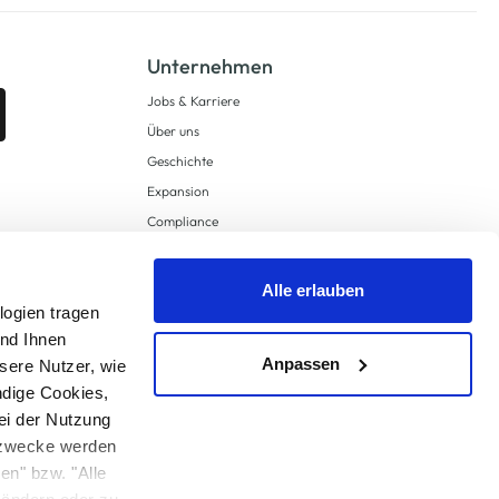
Unternehmen
Jobs & Karriere
Über uns
Geschichte
Expansion
Compliance
Lieferkettensorgfaltspflichten
Supply Chain Due Diligence
Alle erlauben
Barrierefreiheit
logien tragen
und Ihnen
Anpassen
sere Nutzer, wie
ndige Cookies,
ei der Nutzung
ngzwecke werden
en" bzw. "Alle
 anders angegeben.