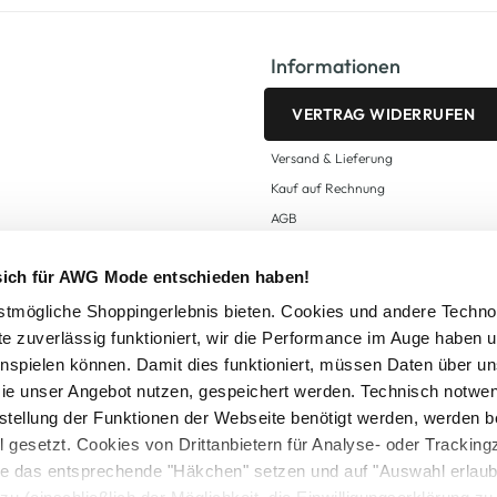
Informationen
VERTRAG WIDERRUFEN
Versand & Lieferung
Kauf auf Rechnung
AGB
Impressum
 sich für AWG Mode entschieden haben!
Zahlungsarten
Datenschutz
tmögliche Shoppingerlebnis bieten. Cookies und andere Techno
te zuverlässig funktioniert, wir die Performance im Auge haben 
AWG CARD Teilnahmebedingungen
inspielen können. Damit dies funktioniert, müssen Daten über un
ie unser Angebot nutzen, gespeichert werden. Technisch notwe
tstellung der Funktionen der Webseite benötigt werden, werden b
ll gesetzt. Cookies von Drittanbietern für Analyse- oder Tracki
Sie das entsprechende "Häkchen" setzen und auf "Auswahl erlaub
setzl. Mehrwertsteuer zzgl.
Versandkosten
und ggf. Nachnahmegebühren, wenn nicht