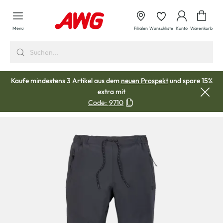
alt springen
Waren
Menü
Filialen
Wunschliste
Konto
Warenkorb
Kaufe mindestens 3 Artikel aus dem
neuen Prospekt
und spare 15%
extra mit
Code:
9710