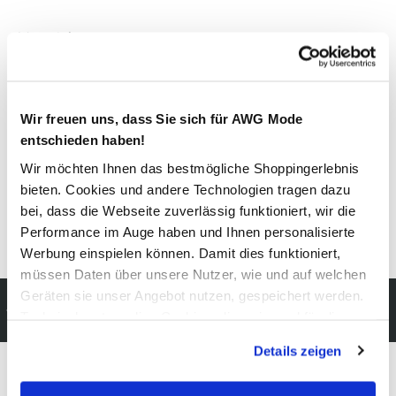
Material
Außenmaterial:
5% Elasthan
, 95% Polyester
Wir freuen uns, dass Sie sich für AWG Mode
Pflegehinweise
entschieden haben!
Wir möchten Ihnen das bestmögliche Shoppingerlebnis
bieten. Cookies und andere Technologien tragen dazu
bei, dass die Webseite zuverlässig funktioniert, wir die
Performance im Auge haben und Ihnen personalisierte
Details zur Produktsicherheit anzeigen
Werbung einspielen können. Damit dies funktioniert,
müssen Daten über unsere Nutzer, wie und auf welchen
Geräten sie unser Angebot nutzen, gespeichert werden.
Kostenfreie Rücksendung
Technisch notwendige Cookies, die zwingend für die
innerhalb 14 Tage
Bereitstellung der Funktionen der Webseite benötigt
Details zeigen
werden, werden bei der Nutzung der Webseite auf jeden
Fall gesetzt. Cookies von Drittanbietern für Analyse- oder