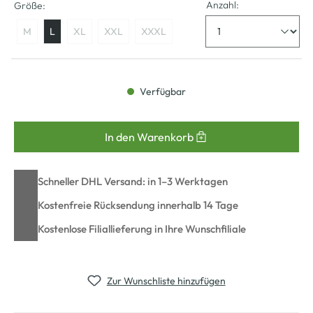
Anzahl:
Größe:
M
L
XL
XXL
XXXL
Verfügbar
In den Warenkorb
Schneller DHL Versand: in 1–3 Werktagen
Kostenfreie Rücksendung innerhalb 14 Tage
Kostenlose Filiallieferung in Ihre Wunschfiliale
Zur Wunschliste hinzufügen