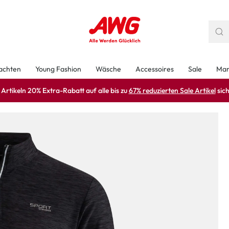
achten
Young Fashion
Wäsche
Accessoires
Sale
Mar
rtikeln 20% Extra-Rabatt auf alle bis zu
67% reduzierten Sale Artikel
sich