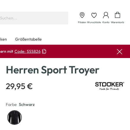
Waren
Filialen
Wunschliste
Konto
Warenkorb
ken
Größentabelle
ern mit
Code:
SSS826
Herren Sport Troyer
29,95 €
Farbe
Schwarz