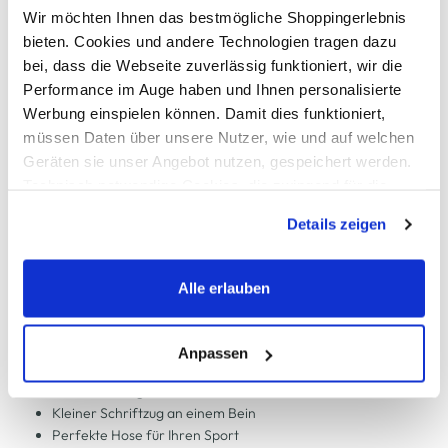
Wir möchten Ihnen das bestmögliche Shoppingerlebnis
Schneller DHL Versand: in 1–3 Werktagen
bieten. Cookies und andere Technologien tragen dazu
bei, dass die Webseite zuverlässig funktioniert, wir die
Kostenfreie Rücksendung innerhalb 14 Tage
Performance im Auge haben und Ihnen personalisierte
Kostenlose Filiallieferung in Ihre Wunschfiliale
Werbung einspielen können. Damit dies funktioniert,
müssen Daten über unsere Nutzer, wie und auf welchen
Geräten sie unser Angebot nutzen, gespeichert werden.
Technisch notwendige Cookies, die zwingend für die
Zur Wunschliste hinzufügen
Bereitstellung der Funktionen der Webseite benötigt
Details zeigen
werden, werden bei der Nutzung der Webseite auf jeden
Fall gesetzt. Cookies von Drittanbietern für Analyse- oder
Herren Sport Shorts unifarben
Trackingzwecke werden nur dann aktiviert, wenn Sie das
Alle erlauben
entsprechende "Häkchen" setzen und auf "Auswahl
Leichte Shorts von Grinario Sports
erlauben" bzw. "Alle erlauben" klicken. Mehr dazu
Elastischer Gummibund mit Kordelzug
(einschließlich der Möglichkeit, die Einwilligungserklärung
Anpassen
Zwei Eingrifftaschen
zu ändern oder zu widerrufen) erfahren Sie in unserem
Leichtes, luftiges Material
Cookie-Hinweis
bzw. der
Datenschutzerklärung
.
Kleiner Schriftzug an einem Bein
Perfekte Hose für Ihren Sport