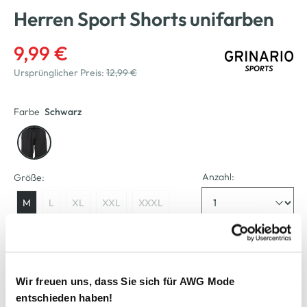
Herren Sport Shorts unifarben
9,99 €
Ursprünglicher Preis:
12,99 €
Farbe
Schwarz
Anzahl:
Größe:
M
L
XL
XXL
XXXL
Verfügbar
Wir freuen uns, dass Sie sich für AWG Mode
In den Warenkorb
entschieden haben!