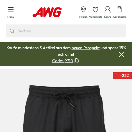
alt springen
Waren
Menü
Filialen
Wunschliste
Konto
Warenkorb
Kaufe mindestens 3 Artikel aus dem
neuen Prospekt
und spare 15%
extra mit
Code:
9710
-23
%