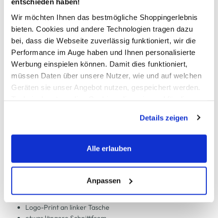
entschieden haben!
In den Warenkorb
Wir möchten Ihnen das bestmögliche Shoppingerlebnis
bieten. Cookies und andere Technologien tragen dazu
Schneller DHL Versand: in 1–3 Werktagen
bei, dass die Webseite zuverlässig funktioniert, wir die
Kostenfreie Rücksendung innerhalb 14 Tage
Performance im Auge haben und Ihnen personalisierte
Werbung einspielen können. Damit dies funktioniert,
Kostenlose Filiallieferung in Ihre Wunschfiliale
müssen Daten über unsere Nutzer, wie und auf welchen
Geräten sie unser Angebot nutzen, gespeichert werden.
Technisch notwendige Cookies, die zwingend für die
Zur Wunschliste hinzufügen
Bereitstellung der Funktionen der Webseite benötigt
Details zeigen
werden, werden bei der Nutzung der Webseite auf jeden
Fall gesetzt. Cookies von Drittanbietern für Analyse- oder
Trackingzwecke werden nur dann aktiviert, wenn Sie das
Herren Sport Shorts BETTER SPORTSWEAR 10''
Alle erlauben
entsprechende "Häkchen" setzen und auf "Auswahl
erlauben" bzw. "Alle erlauben" klicken. Mehr dazu
bequeme Sweathose in kurzer Form
(einschließlich der Möglichkeit, die Einwilligungserklärung
Anpassen
mit breitem Gummizug und integrierter Kordel
zu ändern oder zu widerrufen) erfahren Sie in unserem
zwei seitliche Eingriffstaschen
Cookie-Hinweis
bzw. der
Datenschutzerklärung
.
Logo-Print an linker Tasche
etwas längere Schnittfrom