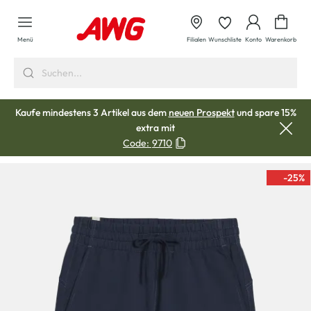
alt springen
Waren
Menü
Filialen
Wunschliste
Konto
Warenkorb
Kaufe mindestens 3 Artikel aus dem
neuen Prospekt
und spare 15%
extra mit
Code:
9710
-25
%