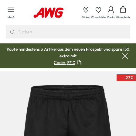
alt springen
Waren
Menü
Filialen
Wunschliste
Konto
Warenkorb
Kaufe mindestens 3 Artikel aus dem
neuen Prospekt
und spare 15%
extra mit
Code:
9710
-23
%