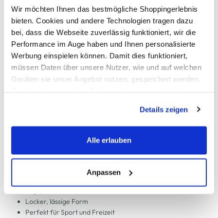
Wir möchten Ihnen das bestmögliche Shoppingerlebnis
Schneller DHL Versand: in 1–3 Werktagen
bieten. Cookies und andere Technologien tragen dazu
bei, dass die Webseite zuverlässig funktioniert, wir die
Kostenfreie Rücksendung innerhalb 14 Tage
Performance im Auge haben und Ihnen personalisierte
Kostenlose Filiallieferung in Ihre Wunschfiliale
Werbung einspielen können. Damit dies funktioniert,
müssen Daten über unsere Nutzer, wie und auf welchen
Geräten sie unser Angebot nutzen, gespeichert werden.
Technisch notwendige Cookies, die zwingend für die
Zur Wunschliste hinzufügen
Bereitstellung der Funktionen der Webseite benötigt
Details zeigen
werden, werden bei der Nutzung der Webseite auf jeden
Fall gesetzt. Cookies von Drittanbietern für Analyse- oder
Herren Sport Shorts
Trackingzwecke werden nur dann aktiviert, wenn Sie das
Alle erlauben
entsprechende "Häkchen" setzen und auf "Auswahl
Sportliche Shorts von Grinario Sports
erlauben" bzw. "Alle erlauben" klicken. Mehr dazu
Elastischer Gummibund mit Kordelzug
(einschließlich der Möglichkeit, die Einwilligungserklärung
Anpassen
Zwei Eingrifftaschen
zu ändern oder zu widerrufen) erfahren Sie in unserem
Logoprint auf einem Bein
Cookie-Hinweis
bzw. der
Datenschutzerklärung
.
Locker, lässige Form
Perfekt für Sport und Freizeit