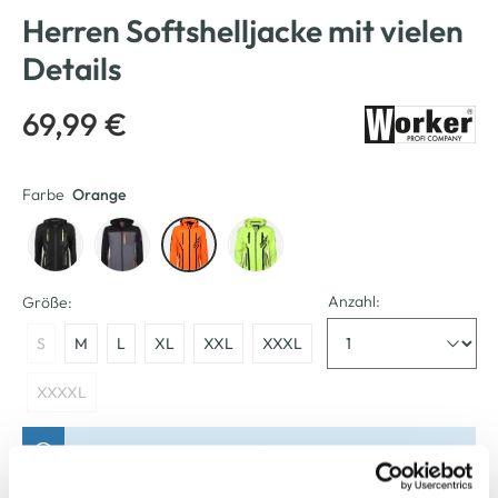
Herren Softshelljacke mit vielen
Details
69,99 €
Farbe
Orange
Anzahl:
Größe:
S
M
L
XL
XXL
XXXL
XXXXL
Bitte wählen Sie eine Größe aus