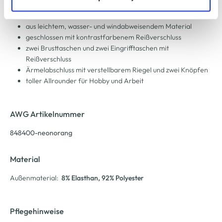
von Worker
zu ändern oder zu widerrufen) erfahren Sie in unserem
abnehmbare Kapuze mit verstellbaren Zippern
Cookie-Hinweis
bzw. der
Datenschutzerklärung
.
aus leichtem, wasser- und windabweisendem Material
geschlossen mit kontrastfarbenem Reißverschluss
zwei Brusttaschen und zwei Eingrifftaschen mit
Reißverschluss
Ärmelabschluss mit verstellbarem Riegel und zwei Knöpfen
toller Allrounder für Hobby und Arbeit
AWG Artikelnummer
848400-neonorang
Material
Außenmaterial:
8% Elasthan
, 92% Polyester
Pflegehinweise