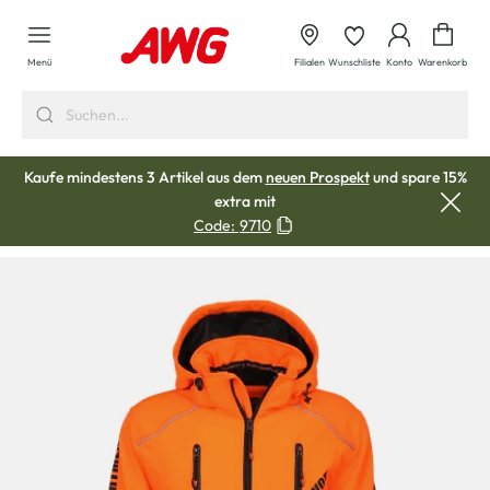
alt springen
Waren
Menü
Filialen
Wunschliste
Konto
Warenkorb
Kaufe mindestens 3 Artikel aus dem
neuen Prospekt
und spare 15%
extra mit
Code:
9710