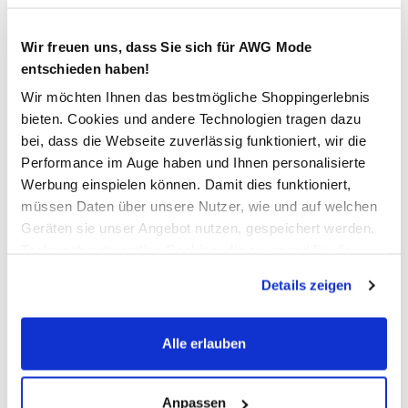
Verfügbar
Wir freuen uns, dass Sie sich für AWG Mode
entschieden haben!
In den Warenkorb
Wir möchten Ihnen das bestmögliche Shoppingerlebnis
bieten. Cookies und andere Technologien tragen dazu
Schneller DHL Versand: in 1–3 Werktagen
bei, dass die Webseite zuverlässig funktioniert, wir die
Performance im Auge haben und Ihnen personalisierte
Kostenfreie Rücksendung innerhalb 14 Tage
Werbung einspielen können. Damit dies funktioniert,
Kostenlose Filiallieferung in Ihre Wunschfiliale
müssen Daten über unsere Nutzer, wie und auf welchen
Geräten sie unser Angebot nutzen, gespeichert werden.
Technisch notwendige Cookies, die zwingend für die
Zur Wunschliste hinzufügen
Bereitstellung der Funktionen der Webseite benötigt
Details zeigen
werden, werden bei der Nutzung der Webseite auf jeden
Fall gesetzt. Cookies von Drittanbietern für Analyse- oder
Trackingzwecke werden nur dann aktiviert, wenn Sie das
Alle erlauben
Herren Softshelljacke mit vielen Details
entsprechende "Häkchen" setzen und auf "Auswahl
erlauben" bzw. "Alle erlauben" klicken. Mehr dazu
hochwertige und funktionale Softshelljacke im Neon-Look
(einschließlich der Möglichkeit, die Einwilligungserklärung
Anpassen