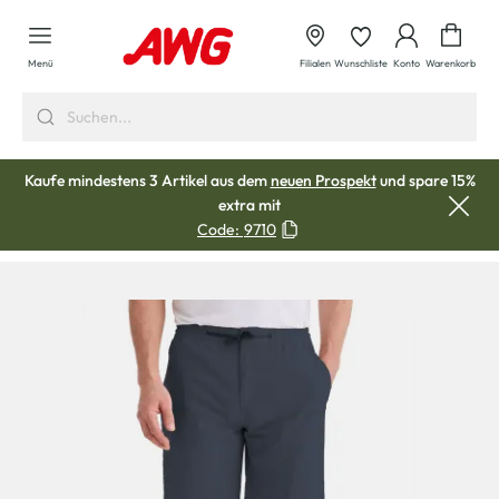
alt springen
Waren
Menü
Filialen
Wunschliste
Konto
Warenkorb
Kaufe mindestens 3 Artikel aus dem
neuen Prospekt
und spare 15%
extra mit
Code:
9710