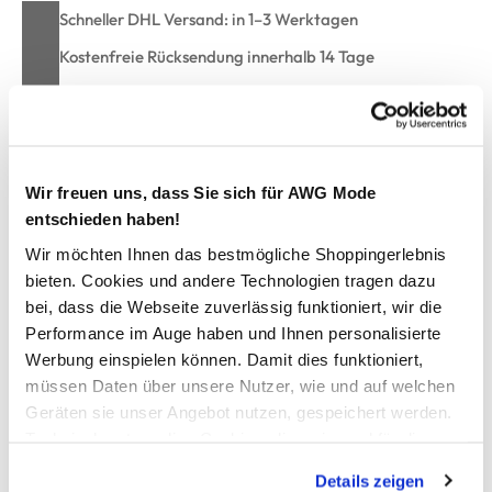
Schneller DHL Versand: in 1–3 Werktagen
Kostenfreie Rücksendung innerhalb 14 Tage
Kostenlose Filiallieferung in Ihre Wunschfiliale
Zur Wunschliste hinzufügen
Wir freuen uns, dass Sie sich für AWG Mode
entschieden haben!
Wir möchten Ihnen das bestmögliche Shoppingerlebnis
Herren Shorts "Bene"
bieten. Cookies und andere Technologien tragen dazu
bei, dass die Webseite zuverlässig funktioniert, wir die
Performance im Auge haben und Ihnen personalisierte
Sportliche Herren Shorts „Bene“ von Stooker
Bequemer Oberschenkel mit geradem Beinverlauf
Werbung einspielen können. Damit dies funktioniert,
Elastischer Bund mit Tunnelzug
müssen Daten über unsere Nutzer, wie und auf welchen
Seitliche Eingrifftaschen und Gesäßtaschen
Geräten sie unser Angebot nutzen, gespeichert werden.
Lockerer Sitz für hohen Tragekomfort
Technisch notwendige Cookies, die zwingend für die
Herstellerartikelnummer: 71580000004716
Bereitstellung der Funktionen der Webseite benötigt
Details zeigen
werden, werden bei der Nutzung der Webseite auf jeden