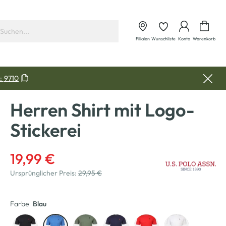
Waren
Filialen
Wunschliste
Konto
Warenkorb
:
9710
Herren Shirt mit Logo-
Stickerei
19,99 €
Ursprünglicher Preis:
29,95 €
Farbe
Blau