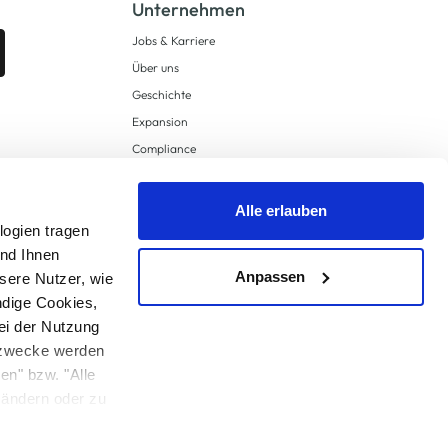
Unternehmen
Jobs & Karriere
Über uns
Geschichte
Expansion
Compliance
Lieferkettensorgfaltspflichten
Supply Chain Due Diligence
Alle erlauben
logien tragen
Barrierefreiheit
und Ihnen
Anpassen
sere Nutzer, wie
ndige Cookies,
ei der Nutzung
ngzwecke werden
en" bzw. "Alle
 anders angegeben.
u ändern oder zu