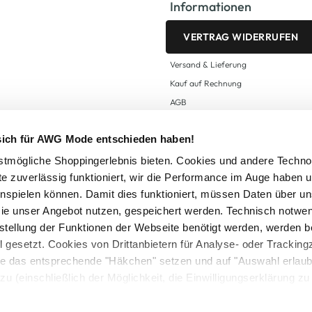
Informationen
VERTRAG WIDERRUFEN
Versand & Lieferung
Kauf auf Rechnung
AGB
Impressum
 sich für AWG Mode entschieden haben!
Zahlungsarten
Datenschutz
tmögliche Shoppingerlebnis bieten. Cookies und andere Techno
te zuverlässig funktioniert, wir die Performance im Auge haben 
AWG CARD Teilnahmebedingungen
inspielen können. Damit dies funktioniert, müssen Daten über un
ie unser Angebot nutzen, gespeichert werden. Technisch notwe
tstellung der Funktionen der Webseite benötigt werden, werden b
ll gesetzt. Cookies von Drittanbietern für Analyse- oder Tracki
Sie das entsprechende "Häkchen" setzen und auf "Auswahl erlaub
setzl. Mehrwertsteuer zzgl.
Versandkosten
und ggf. Nachnahmegebühren, wenn nicht
zu (einschließlich der Möglichkeit, die Einwilligungserklärung z
Logout
in unserem
Cookie-Hinweis
bzw. der
Datenschutzerklärung
.