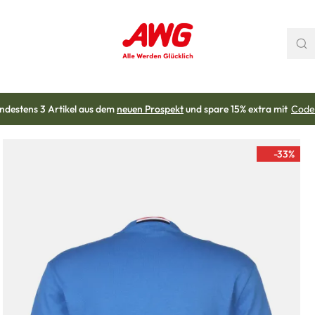
ndestens 3 Artikel aus dem
neuen Prospekt
und spare 15% extra mit
Code
-33
%