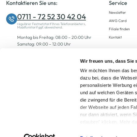
Kontaktieren Sie uns:
Service
Newsletter
0711 - 72 52 30 42 04
AWG Card
regulärer Festnetztarif Ihres Telefonanbieters,
Mobilfunktarif ggf. abweichend.
Filiale finden
Montag bis Freitag: 08:00 – 20:00 Uhr
Kontakt
Samstag: 09:00 – 12:00 Uhr
Wir freuen uns, dass Sie
Zum Kontaktformular
Wir möchten Ihnen das bes
dazu bei, dass die Websei
personalisierte Werbung e
und auf welchen Geräten s
die zwingend für die Berei
der Webseite auf jeden Fa
nur dann aktiviert, wenn 
Alle Preise inkl. ge
erlauben" klicken. Mehr da
widerrufen) erfahren Sie 