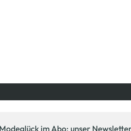
Kostenfreie Rücksendung
innerhalb 14 Tage
Modeglück im Abo: unser Newslette