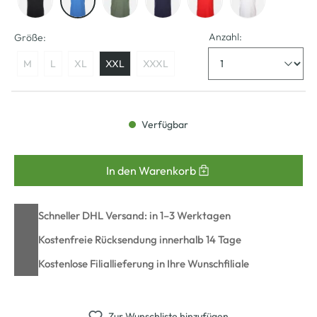
Anzahl:
Größe:
M
L
XL
XXL
XXXL
Verfügbar
In den Warenkorb
Schneller DHL Versand: in 1–3 Werktagen
Kostenfreie Rücksendung innerhalb 14 Tage
Kostenlose Filiallieferung in Ihre Wunschfiliale
Zur Wunschliste hinzufügen