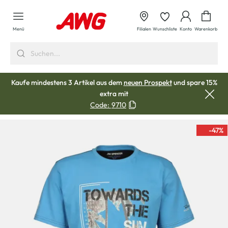
alt springen
Waren
Menü
Filialen
Wunschliste
Konto
Warenkorb
Kaufe mindestens 3 Artikel aus dem
neuen Prospekt
und spare 15%
extra mit
Code:
9710
-47
%