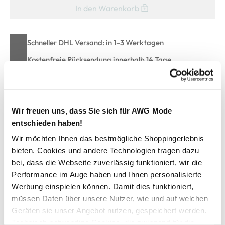
In den Warenkorb
Schneller DHL Versand: in 1–3 Werktagen
Kostenfreie Rücksendung innerhalb 14 Tage
Kostenlose Filiallieferung in Ihre Wunschfiliale
Wir freuen uns, dass Sie sich für AWG Mode
Zur Wunschliste hinzufügen
entschieden haben!
Wir möchten Ihnen das bestmögliche Shoppingerlebnis
bieten. Cookies und andere Technologien tragen dazu
Herren Shirt mit Frontprint
bei, dass die Webseite zuverlässig funktioniert, wir die
Performance im Auge haben und Ihnen personalisierte
cooles Shirt von Jim Spencer
Werbung einspielen können. Damit dies funktioniert,
mit Rundhals-Ausschnitt
müssen Daten über unsere Nutzer, wie und auf welchen
effektvoller Frontprint
Geräten sie unser Angebot nutzen, gespeichert werden.
kleiner Schriftpint auf beiden Ärmeln
Technisch notwendige Cookies, die zwingend für die