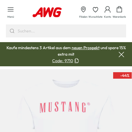
alt springen
Waren
Menü
Filialen
Wunschliste
Konto
Warenkorb
Kaufe mindestens 3 Artikel aus dem
neuen Prospekt
und spare 15%
extra mit
Code:
9710
-44
%