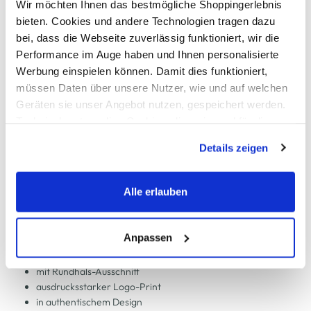
Wir möchten Ihnen das bestmögliche Shoppingerlebnis
In den Warenkorb
bieten. Cookies und andere Technologien tragen dazu
bei, dass die Webseite zuverlässig funktioniert, wir die
Performance im Auge haben und Ihnen personalisierte
Schneller DHL Versand: in 1–3 Werktagen
Werbung einspielen können. Damit dies funktioniert,
Kostenfreie Rücksendung innerhalb 14 Tage
müssen Daten über unsere Nutzer, wie und auf welchen
Kostenlose Filiallieferung in Ihre Wunschfiliale
Geräten sie unser Angebot nutzen, gespeichert werden.
Technisch notwendige Cookies, die zwingend für die
Bereitstellung der Funktionen der Webseite benötigt
Details zeigen
werden, werden bei der Nutzung der Webseite auf jeden
Zur Wunschliste hinzufügen
Fall gesetzt. Cookies von Drittanbietern für Analyse- oder
Trackingzwecke werden nur dann aktiviert, wenn Sie das
Alle erlauben
entsprechende "Häkchen" setzen und auf "Auswahl
Herren Shirt mit Frontprint
erlauben" bzw. "Alle erlauben" klicken. Mehr dazu
(einschließlich der Möglichkeit, die Einwilligungserklärung
Anpassen
zu ändern oder zu widerrufen) erfahren Sie in unserem
bequemes Shirt von Mustang
Cookie-Hinweis
bzw. der
Datenschutzerklärung
.
mit Rundhals-Ausschnitt
ausdrucksstarker Logo-Print
in authentischem Design