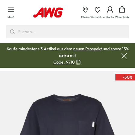
alt springen
Waren
Menü
Filialen
Wunschliste
Konto
Warenkorb
Kaufe mindestens 3 Artikel aus dem
neuen Prospekt
und spare 15%
extra mit
Code:
9710
-50
%