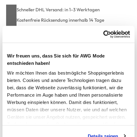
Schneller DHL Versand: in 1–3 Werktagen
Kostenfreie Rücksendung innerhalb 14 Tage
Kostenlose Filiallieferung in Ihre Wunschfiliale
Zur Wunschliste hinzufügen
Wir freuen uns, dass Sie sich für AWG Mode
entschieden haben!
Wir möchten Ihnen das bestmögliche Shoppingerlebnis
bieten. Cookies und andere Technologien tragen dazu
Herren Shirt mit Brusttasche
bei, dass die Webseite zuverlässig funktioniert, wir die
Performance im Auge haben und Ihnen personalisierte
bequemes Shirt von Jim Spencer
Werbung einspielen können. Damit dies funktioniert,
mit Rundhals-Ausschnitt
müssen Daten über unsere Nutzer, wie und auf welchen
aufgesetzte Brusttasche
Geräten sie unser Angebot nutzen, gespeichert werden.
locker, legere Passform
angenehmes Material
Technisch notwendige Cookies, die zwingend für die
ein tolles Shirt mit Wohlfühlgarantie
Bereitstellung der Funktionen der Webseite benötigt
Details zeigen