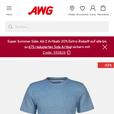
alt springen
Waren
Menü
Filialen
Wunschliste
Konto
Warenkorb
Super Summer Sale: Ab 3 Artikeln 20% Extra-Rabatt auf alle bis
zu
67% reduzierten Sale Artikel
sichern mit
Code:
SSS826
-53
%