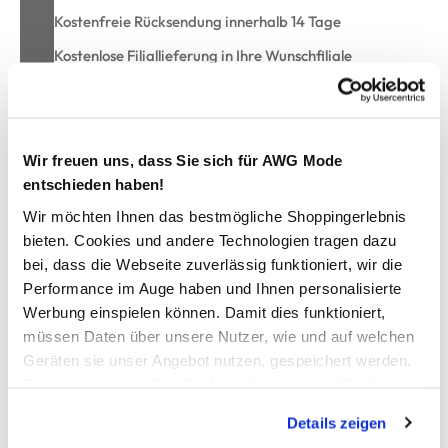
Kostenfreie Rücksendung innerhalb 14 Tage
Kostenlose Filiallieferung in Ihre Wunschfiliale
Zur Wunschliste hinzufügen
Wir freuen uns, dass Sie sich für AWG Mode
entschieden haben!
Wir möchten Ihnen das bestmögliche Shoppingerlebnis
Herren Shirt mit Brusttasche
bieten. Cookies und andere Technologien tragen dazu
bei, dass die Webseite zuverlässig funktioniert, wir die
sportives Shirt von Jim Spencer
Performance im Auge haben und Ihnen personalisierte
mit Rundhals-Ausschnitt
Werbung einspielen können. Damit dies funktioniert,
aufgesetzte Brusttasche
müssen Daten über unsere Nutzer, wie und auf welchen
lässig, lockere Passform
Geräten sie unser Angebot nutzen, gespeichert werden.
super angenehmes Material
Technisch notwendige Cookies, die zwingend für die
ein toller Kombipartner mit Klasse
Bereitstellung der Funktionen der Webseite benötigt
Details zeigen
werden, werden bei der Nutzung der Webseite auf jeden