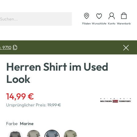
Waren
Filialen
Wunschliste
Konto
Warenkorb
:
9710
Herren Shirt im Used
Look
14,99 €
Ursprünglicher Preis:
19,99 €
Farbe
Marine