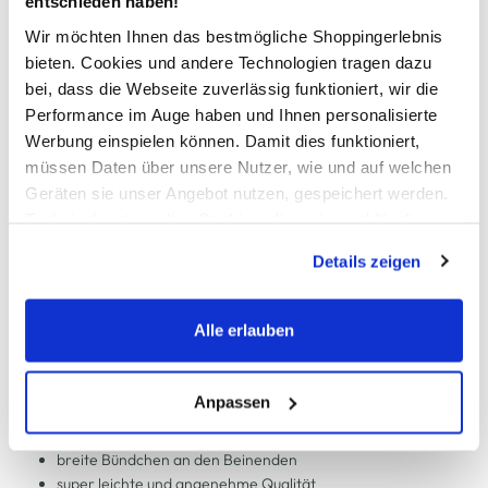
In den Warenkorb
entschieden haben!
Wir möchten Ihnen das bestmögliche Shoppingerlebnis
bieten. Cookies und andere Technologien tragen dazu
Schneller DHL Versand: in 1–3 Werktagen
bei, dass die Webseite zuverlässig funktioniert, wir die
Kostenfreie Rücksendung innerhalb 14 Tage
Performance im Auge haben und Ihnen personalisierte
Werbung einspielen können. Damit dies funktioniert,
Kostenlose Filiallieferung in Ihre Wunschfiliale
müssen Daten über unsere Nutzer, wie und auf welchen
Geräten sie unser Angebot nutzen, gespeichert werden.
Technisch notwendige Cookies, die zwingend für die
Zur Wunschliste hinzufügen
Bereitstellung der Funktionen der Webseite benötigt
Details zeigen
werden, werden bei der Nutzung der Webseite auf jeden
Fall gesetzt. Cookies von Drittanbietern für Analyse- oder
Trackingzwecke werden nur dann aktiviert, wenn Sie das
Herren Pyjamahose
Alle erlauben
entsprechende "Häkchen" setzen und auf "Auswahl
erlauben" bzw. "Alle erlauben" klicken. Mehr dazu
bequeme Pyjamahose von Götzburg
(einschließlich der Möglichkeit, die Einwilligungserklärung
Anpassen
mit breitem Gummizugbund und integrierter Kordel
zu ändern oder zu widerrufen) erfahren Sie in unserem
zwei seitliche Eingriffstaschen
Cookie-Hinweis
bzw. der
Datenschutzerklärung
.
breite Bündchen an den Beinenden
super leichte und angenehme Qualität