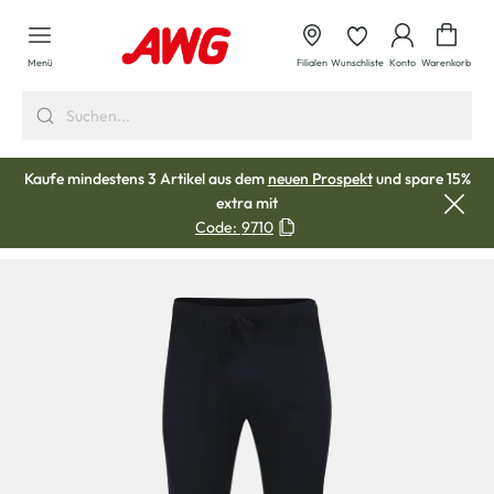
alt springen
Waren
Menü
Filialen
Wunschliste
Konto
Warenkorb
Kaufe mindestens 3 Artikel aus dem
neuen Prospekt
und spare 15%
extra mit
Code:
9710