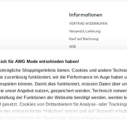
Informationen
VERTRAG WIDERRUFEN
Versand & Lieferung
Kauf auf Rechnung
AGB
Impressum
 sich für AWG Mode entschieden haben!
Zahlungsarten
Datenschutz
tmögliche Shoppingerlebnis bieten. Cookies und andere Techno
te zuverlässig funktioniert, wir die Performance im Auge haben 
AWG CARD Teilnahmebedingungen
inspielen können. Damit dies funktioniert, müssen Daten über un
ie unser Angebot nutzen, gespeichert werden. Technisch notwe
tstellung der Funktionen der Webseite benötigt werden, werden b
ll gesetzt. Cookies von Drittanbietern für Analyse- oder Tracki
Sie das entsprechende "Häkchen" setzen und auf "Auswahl erlaub
setzl. Mehrwertsteuer zzgl.
Versandkosten
und ggf. Nachnahmegebühren, wenn nicht
zu (einschließlich der Möglichkeit, die Einwilligungserklärung z
Logout
in unserem
Cookie-Hinweis
bzw. der
Datenschutzerklärung
.