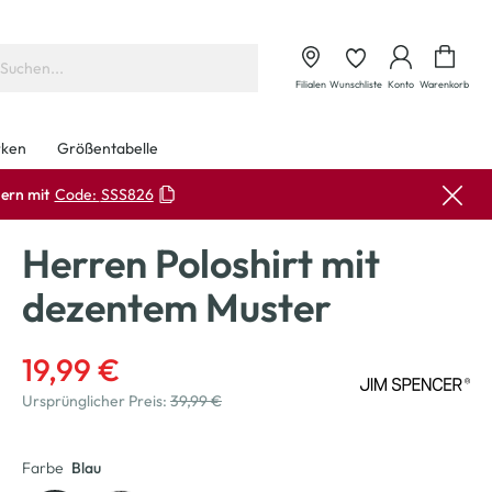
Waren
Filialen
Wunschliste
Konto
Warenkorb
ken
Größentabelle
ern mit
Code:
SSS826
Herren Poloshirt mit
dezentem Muster
19,99 €
Ursprünglicher Preis:
39,99 €
Farbe
Blau