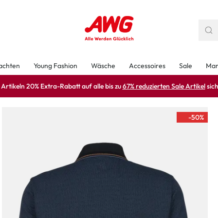
achten
Young Fashion
Wäsche
Accessoires
Sale
Mar
rtikeln 20% Extra-Rabatt auf alle bis zu
67% reduzierten Sale Artikel
sich
-50
%