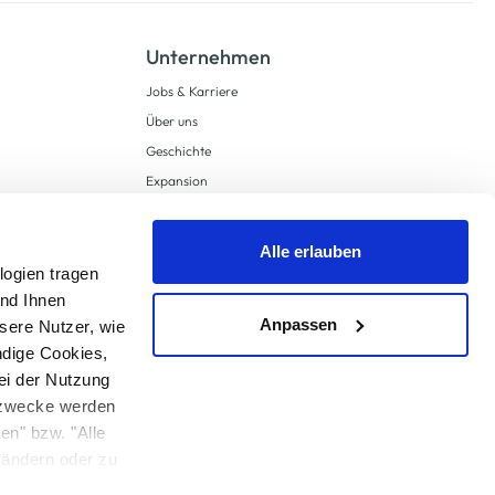
Unternehmen
Jobs & Karriere
Über uns
Geschichte
Expansion
Compliance
Lieferkettensorgfaltspflichten
Alle erlauben
Supply Chain Due Diligence
logien tragen
und Ihnen
Barrierefreiheit
Anpassen
sere Nutzer, wie
ndige Cookies,
ei der Nutzung
ngzwecke werden
en" bzw. "Alle
 anders angegeben.
u ändern oder zu