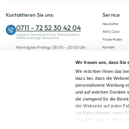
Kontaktieren Sie uns:
Service
Newsletter
0711 - 72 52 30 42 04
AWG Card
regulärer Festnetztarif Ihres Telefonanbieters,
Mobilfunktarif ggf. abweichend.
Filiale finden
Montag bis Freitag: 08:00 – 20:00 Uhr
Kontakt
Samstag: 09:00 – 12:00 Uhr
Wir freuen uns, dass Sie
Wir möchten Ihnen das bes
Zum Kontaktformular
dazu bei, dass die Websei
personalisierte Werbung e
und auf welchen Geräten s
die zwingend für die Berei
der Webseite auf jeden Fa
nur dann aktiviert, wenn 
Alle Preise inkl. ge
erlauben" klicken. Mehr da
widerrufen) erfahren Sie 