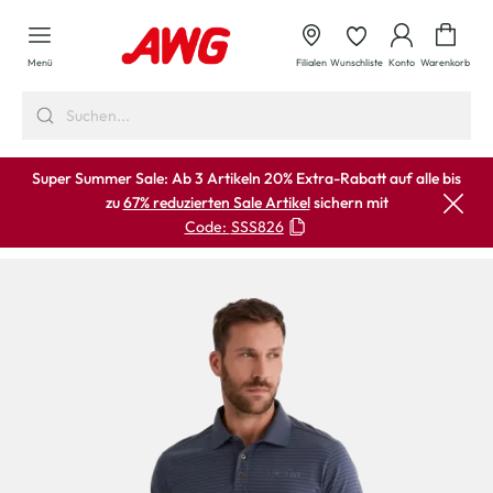
alt springen
Waren
Menü
Filialen
Wunschliste
Konto
Warenkorb
Super Summer Sale: Ab 3 Artikeln 20% Extra-Rabatt auf alle bis
zu
67% reduzierten Sale Artikel
sichern mit
Code:
SSS826