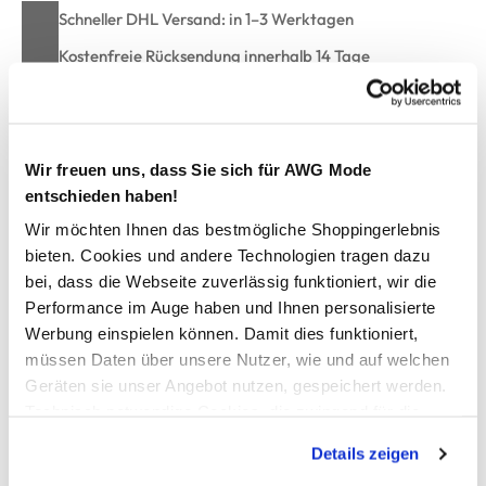
Schneller DHL Versand: in 1–3 Werktagen
Kostenfreie Rücksendung innerhalb 14 Tage
Kostenlose Filiallieferung in Ihre Wunschfiliale
Wir freuen uns, dass Sie sich für AWG Mode
Zur Wunschliste hinzufügen
entschieden haben!
Wir möchten Ihnen das bestmögliche Shoppingerlebnis
bieten. Cookies und andere Technologien tragen dazu
Herren Poloshirt "Phil"
bei, dass die Webseite zuverlässig funktioniert, wir die
Performance im Auge haben und Ihnen personalisierte
Lässiges Herrenpoloshirt "Phil" von HERO by John Medoox
Werbung einspielen können. Damit dies funktioniert,
Feines Streifendesign, Polokragen und kurze Knopfleiste
müssen Daten über unsere Nutzer, wie und auf welchen
Kurze Ärmel mit Rippbündchen
Geräten sie unser Angebot nutzen, gespeichert werden.
Markanter Schriftzug-Print auf der Brust
Technisch notwendige Cookies, die zwingend für die
Regular Fit für einen entspannten, maskulinen Look
Bereitstellung der Funktionen der Webseite benötigt
Herstellerartikelnummer: 74101200009109
Details zeigen
werden, werden bei der Nutzung der Webseite auf jeden