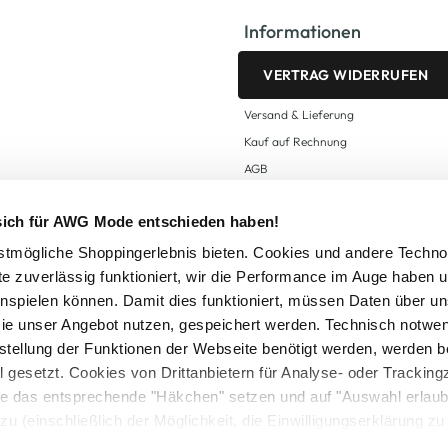
Informationen
VERTRAG WIDERRUFEN
Versand & Lieferung
Kauf auf Rechnung
AGB
Impressum
 sich für AWG Mode entschieden haben!
Zahlungsarten
Datenschutz
tmögliche Shoppingerlebnis bieten. Cookies und andere Techno
te zuverlässig funktioniert, wir die Performance im Auge haben 
AWG CARD Teilnahmebedingungen
inspielen können. Damit dies funktioniert, müssen Daten über un
ie unser Angebot nutzen, gespeichert werden. Technisch notwe
tstellung der Funktionen der Webseite benötigt werden, werden b
ll gesetzt. Cookies von Drittanbietern für Analyse- oder Tracki
Sie das entsprechende "Häkchen" setzen und auf "Auswahl erlaub
setzl. Mehrwertsteuer zzgl.
Versandkosten
und ggf. Nachnahmegebühren, wenn nicht
zu (einschließlich der Möglichkeit, die Einwilligungserklärung z
Logout
in unserem
Cookie-Hinweis
bzw. der
Datenschutzerklärung
.