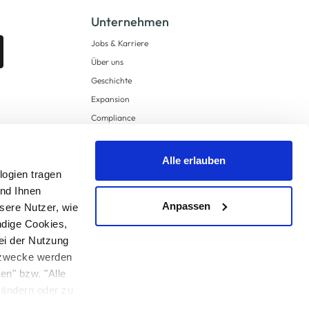
Unternehmen
Jobs & Karriere
Über uns
Geschichte
Expansion
Compliance
Lieferkettensorgfaltspflichten
Supply Chain Due Diligence
Alle erlauben
logien tragen
Barrierefreiheit
und Ihnen
Anpassen
sere Nutzer, wie
ndige Cookies,
ei der Nutzung
ngzwecke werden
en" bzw. "Alle
 anders angegeben.
u ändern oder zu