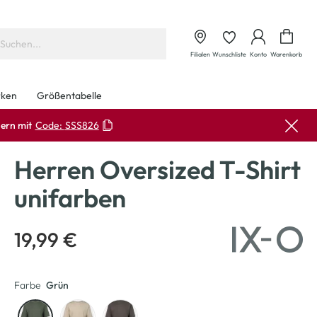
Waren
Filialen
Wunschliste
Konto
Warenkorb
ken
Größentabelle
ern mit
Code:
SSS826
Herren Oversized T-Shirt
unifarben
19,99 €
Farbe
Grün