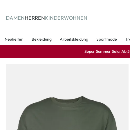
springen
Zur Hauptnavigation springen
DAMEN
HERREN
KINDER
WOHNEN
Neuheiten
Bekleidung
Arbeitskleidung
Sportmode
Tr
Super Summer Sale: Ab 3 A