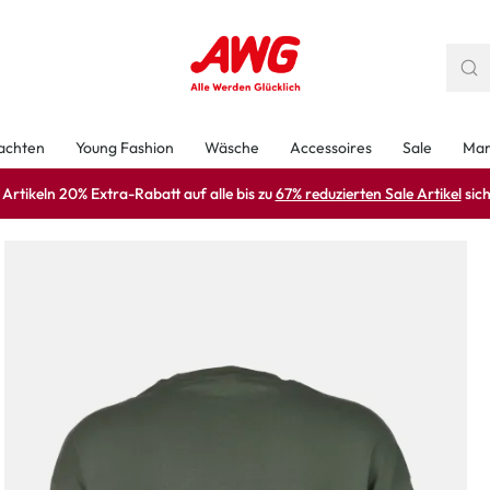
achten
Young Fashion
Wäsche
Accessoires
Sale
Mar
rtikeln 20% Extra-Rabatt auf alle bis zu
67% reduzierten Sale Artikel
sich