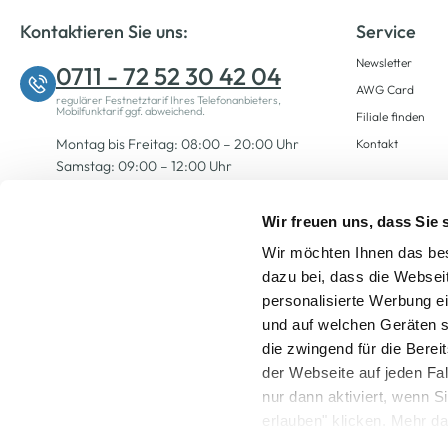
Kontaktieren Sie uns:
Service
Newsletter
0711 - 72 52 30 42 04
AWG Card
regulärer Festnetztarif Ihres Telefonanbieters,
Mobilfunktarif ggf. abweichend.
Filiale finden
Montag bis Freitag: 08:00 – 20:00 Uhr
Kontakt
Samstag: 09:00 – 12:00 Uhr
Wir freuen uns, dass Sie
Zum Kontaktformular
Wir möchten Ihnen das bes
dazu bei, dass die Websei
personalisierte Werbung e
und auf welchen Geräten s
die zwingend für die Berei
der Webseite auf jeden Fa
nur dann aktiviert, wenn 
Alle Preise inkl. ge
erlauben" klicken. Mehr da
widerrufen) erfahren Sie 