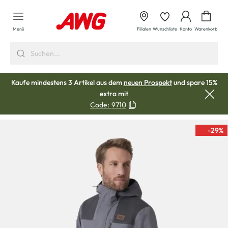
alt springen
Waren
Menü
Filialen
Wunschliste
Konto
Warenkorb
Kaufe mindestens 3 Artikel aus dem
neuen Prospekt
und spare 15%
extra mit
Code:
9710
-29
%