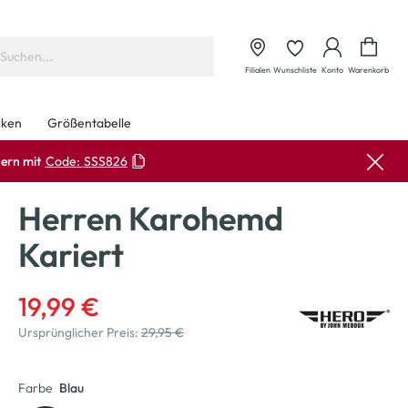
Waren
Filialen
Wunschliste
Konto
Warenkorb
ken
Größentabelle
ern mit
Code:
SSS826
Herren Karohemd
Kariert
19,99 €
Ursprünglicher Preis:
29,95 €
Farbe
Blau