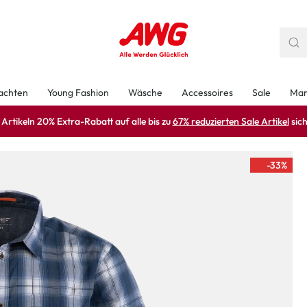
achten
Young Fashion
Wäsche
Accessoires
Sale
Mar
rtikeln 20% Extra-Rabatt auf alle bis zu
67% reduzierten Sale Artikel
sich
-33
%