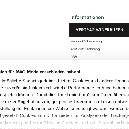
Informationen
VERTRAG WIDERRUFEN
Versand & Lieferung
Kauf auf Rechnung
AGB
Impressum
 sich für AWG Mode entschieden haben!
Zahlungsarten
Datenschutz
tmögliche Shoppingerlebnis bieten. Cookies und andere Techno
te zuverlässig funktioniert, wir die Performance im Auge haben 
AWG CARD Teilnahmebedingungen
inspielen können. Damit dies funktioniert, müssen Daten über un
ie unser Angebot nutzen, gespeichert werden. Technisch notwe
tstellung der Funktionen der Webseite benötigt werden, werden b
ll gesetzt. Cookies von Drittanbietern für Analyse- oder Tracki
Sie das entsprechende "Häkchen" setzen und auf "Auswahl erlaub
setzl. Mehrwertsteuer zzgl.
Versandkosten
und ggf. Nachnahmegebühren, wenn nicht