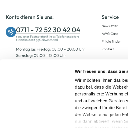
Kontaktieren Sie uns:
Service
Newsletter
0711 - 72 52 30 42 04
AWG Card
regulärer Festnetztarif Ihres Telefonanbieters,
Mobilfunktarif ggf. abweichend.
Filiale finden
Montag bis Freitag: 08:00 – 20:00 Uhr
Kontakt
Samstag: 09:00 – 12:00 Uhr
Wir freuen uns, dass Sie
Zum Kontaktformular
Wir möchten Ihnen das bes
dazu bei, dass die Websei
personalisierte Werbung e
und auf welchen Geräten s
die zwingend für die Berei
der Webseite auf jeden Fa
nur dann aktiviert, wenn 
Alle Preise inkl. ge