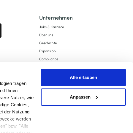
Unternehmen
Jobs & Karriere
Über uns
Geschichte
Expansion
Compliance
Lieferkettensorgfaltspflichten
Supply Chain Due Diligence
Alle erlauben
Barrierefreiheit
logien tragen
und Ihnen
Anpassen
sere Nutzer, wie
ndige Cookies,
ei der Nutzung
ngzwecke werden
en" bzw. "Alle
 anders angegeben.