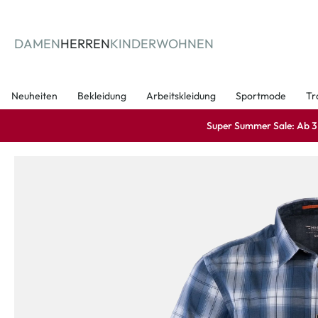
springen
Zur Hauptnavigation springen
DAMEN
HERREN
KINDER
WOHNEN
Neuheiten
Bekleidung
Arbeitskleidung
Sportmode
Tr
Super Summer Sale: Ab 3 A