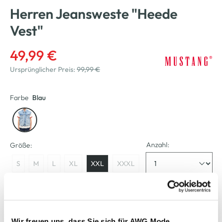
Herren Jeansweste "Heede
Vest"
49,99 €
Ursprünglicher Preis:
99,99 €
Farbe
Blau
Anzahl:
Größe:
S
M
L
XL
XXL
XXXL
Verfügbar
Wir freuen uns, dass Sie sich für AWG Mode