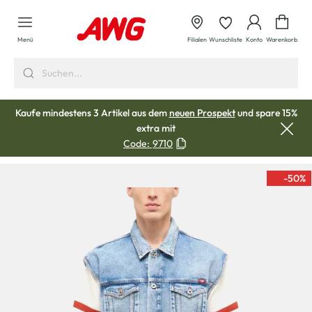
alt springen
Waren
Menü
Filialen
Wunschliste
Konto
Warenkorb
Kaufe mindestens 3 Artikel aus dem
neuen Prospekt
und spare 15%
extra mit
Code:
9710
-50
%