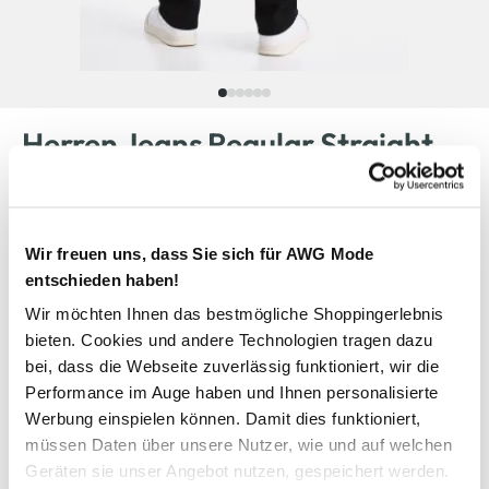
Herren Jeans Regular Straight
Stretch
39,95 €
Wir freuen uns, dass Sie sich für AWG Mode
entschieden haben!
Farbe
Schwarz
Wir möchten Ihnen das bestmögliche Shoppingerlebnis
bieten. Cookies und andere Technologien tragen dazu
bei, dass die Webseite zuverlässig funktioniert, wir die
Performance im Auge haben und Ihnen personalisierte
Anzahl:
Größe:
Werbung einspielen können. Damit dies funktioniert,
müssen Daten über unsere Nutzer, wie und auf welchen
31/30
31/32
31/34
31/36
Geräten sie unser Angebot nutzen, gespeichert werden.