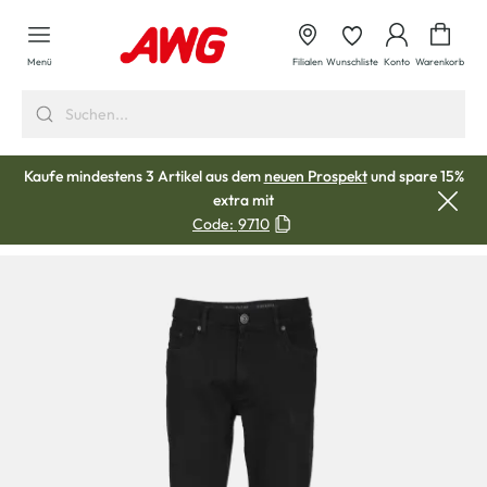
alt springen
Waren
Menü
Filialen
Wunschliste
Konto
Warenkorb
Kaufe mindestens 3 Artikel aus dem
neuen Prospekt
und spare 15%
extra mit
Code:
9710