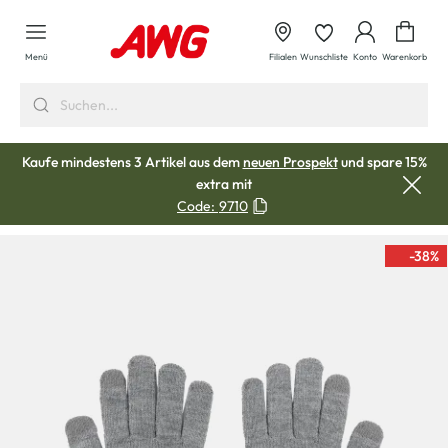
alt springen
Waren
Menü
Filialen
Wunschliste
Konto
Warenkorb
Kaufe mindestens 3 Artikel aus dem
neuen Prospekt
und spare 15%
extra mit
Code:
9710
-38
%