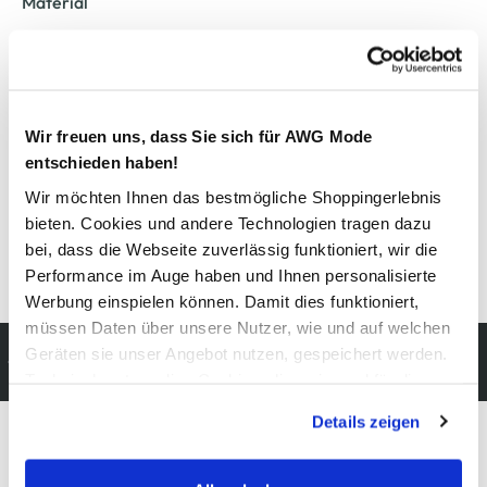
Material
Außenmaterial:
1% Metall
, 3% Elasthan
, 7% Polyester
, 89%
Polyacryl
Wir freuen uns, dass Sie sich für AWG Mode
Pflegehinweise
entschieden haben!
Wir möchten Ihnen das bestmögliche Shoppingerlebnis
bieten. Cookies und andere Technologien tragen dazu
bei, dass die Webseite zuverlässig funktioniert, wir die
Details zur Produktsicherheit anzeigen
Performance im Auge haben und Ihnen personalisierte
Werbung einspielen können. Damit dies funktioniert,
müssen Daten über unsere Nutzer, wie und auf welchen
Kostenfreie Rücksendung
Geräten sie unser Angebot nutzen, gespeichert werden.
innerhalb 14 Tage
Technisch notwendige Cookies, die zwingend für die
Bereitstellung der Funktionen der Webseite benötigt
Details zeigen
werden, werden bei der Nutzung der Webseite auf jeden
Fall gesetzt. Cookies von Drittanbietern für Analyse- oder
Modeglück im Abo:
Trackingzwecke werden nur dann aktiviert, wenn Sie das