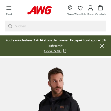
alt springen
Waren
Menü
Filialen
Wunschliste
Konto
Warenkorb
Kaufe mindestens 3 Artikel aus dem
neuen Prospekt
und spare 15%
extra mit
Code:
9710