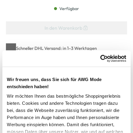
Verfügbar
In den Warenkorb
Schneller DHL Versand: in 1–3 Werktagen
Kostenfreie Rücksendung innerhalb 14 Tage
Kostenlose Filiallieferung in Ihre Wunschfiliale
Wir freuen uns, dass Sie sich für AWG Mode
entschieden haben!
Zur Wunschliste hinzufügen
Wir möchten Ihnen das bestmögliche Shoppingerlebnis
bieten. Cookies und andere Technologien tragen dazu
bei, dass die Webseite zuverlässig funktioniert, wir die
Herren Freizeithose mit Dehnbund
Performance im Auge haben und Ihnen personalisierte
Werbung einspielen können. Damit dies funktioniert,
müssen Daten über unsere Nutzer, wie und auf welchen