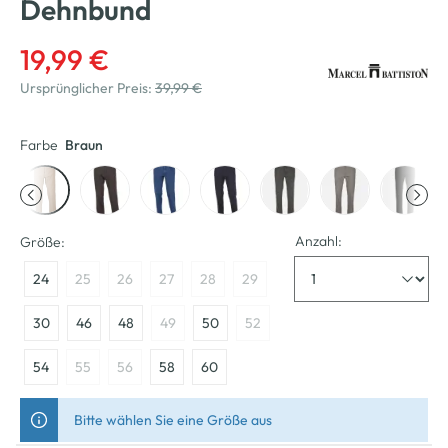
Dehnbund
19,99 €
Ursprünglicher Preis:
39,99 €
Farbe
Braun
Anzahl:
Größe:
24
25
26
27
28
29
30
46
48
49
50
52
54
55
56
58
60
Bitte wählen Sie eine Größe aus