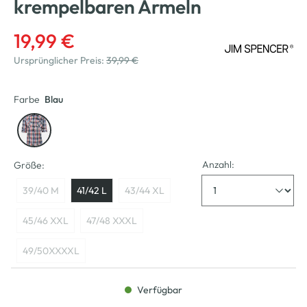
krempelbaren Ärmeln
19,99 €
Ursprünglicher Preis:
39,99 €
Farbe
Blau
Anzahl:
Größe:
39/40 M
41/42 L
43/44 XL
45/46 XXL
47/48 XXXL
49/50XXXXL
Verfügbar