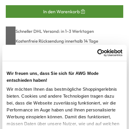
In den Warenkorb
Schneller DHL Versand: in 1–3 Werktagen
Kostenfreie Rücksendung innerhalb 14 Tage
Kostenlose Filiallieferung in Ihre Wunschfiliale
Wir freuen uns, dass Sie sich für AWG Mode
Zur Wunschliste hinzufügen
entschieden haben!
Wir möchten Ihnen das bestmögliche Shoppingerlebnis
bieten. Cookies und andere Technologien tragen dazu
Herren Freizeithemd mit langen, krempelbaren Ärmeln
bei, dass die Webseite zuverlässig funktioniert, wir die
Performance im Auge haben und Ihnen personalisierte
lässiges Hemd von Jim Spencer
Werbung einspielen können. Damit dies funktioniert,
mit klassichem Kentkragen
müssen Daten über unsere Nutzer, wie und auf welchen
Nackeninnenband in Denim