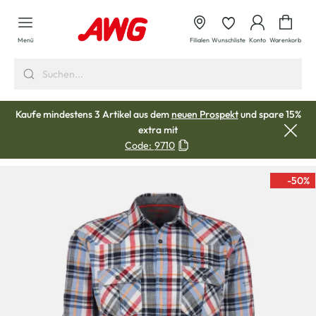
alt springen
Waren
Menü
Filialen
Wunschliste
Konto
Warenkorb
Kaufe mindestens 3 Artikel aus dem
neuen Prospekt
und spare 15%
extra mit
Code:
9710
-50
%