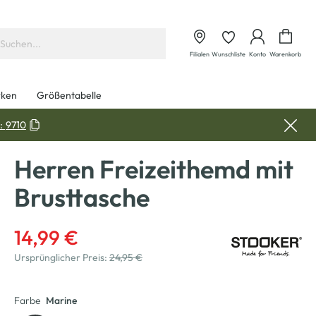
Waren
Filialen
Wunschliste
Konto
Warenkorb
ken
Größentabelle
:
9710
Herren Freizeithemd mit
Brusttasche
14,99 €
Ursprünglicher Preis:
24,95 €
Farbe
Marine