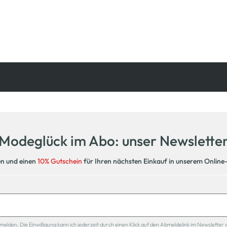
Kostenfreie Rücksendung
innerhalb 14 Tage
Modeglück im Abo: unser Newslette
en und einen
10% Gutschein
für Ihren nächsten Einkauf in unserem Online
den. Die Einwilligung kann ich jederzeit durch einen Klick auf den Abmeldelink im Newsletter 