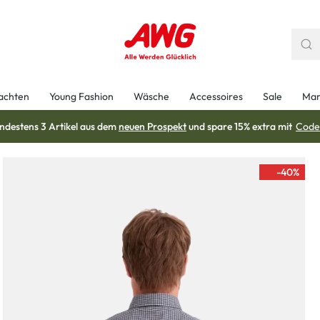
achten
Young Fashion
Wäsche
Accessoires
Sale
Mar
ndestens 3 Artikel aus dem
neuen Prospekt
und spare 15% extra mit
Code
-40
%