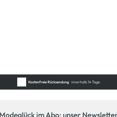
Schneller DHL Versand:
in 1–3 Werktagen
Kostenfreie Rücksendung
innerhalb 14 Tage
Kostenlose Filiallieferung
in Ihre Wunschfiliale
Modeglück im Abo: unser Newslette