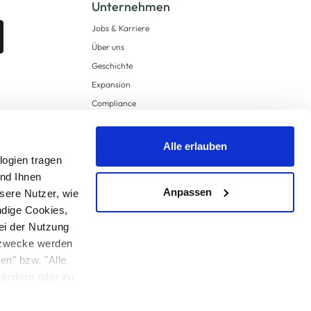
Unternehmen
Jobs & Karriere
Über uns
Geschichte
Expansion
Compliance
Lieferkettensorgfaltspflichten
Supply Chain Due Diligence
Alle erlauben
logien tragen
Barrierefreiheit
und Ihnen
Anpassen
sere Nutzer, wie
ndige Cookies,
ei der Nutzung
ngzwecke werden
en" bzw. "Alle
 anders angegeben.
u ändern oder zu