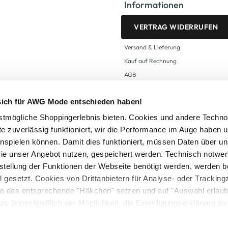
Informationen
VERTRAG WIDERRUFEN
Versand & Lieferung
Kauf auf Rechnung
AGB
Impressum
 sich für AWG Mode entschieden haben!
Zahlungsarten
Datenschutz
tmögliche Shoppingerlebnis bieten. Cookies und andere Techno
te zuverlässig funktioniert, wir die Performance im Auge haben 
AWG CARD Teilnahmebedingungen
inspielen können. Damit dies funktioniert, müssen Daten über un
ie unser Angebot nutzen, gespeichert werden. Technisch notwe
tstellung der Funktionen der Webseite benötigt werden, werden b
ll gesetzt. Cookies von Drittanbietern für Analyse- oder Tracki
Sie das entsprechende "Häkchen" setzen und auf "Auswahl erlaub
setzl. Mehrwertsteuer zzgl.
Versandkosten
und ggf. Nachnahmegebühren, wenn nicht
zu (einschließlich der Möglichkeit, die Einwilligungserklärung z
Logout
in unserem
Cookie-Hinweis
bzw. der
Datenschutzerklärung
.