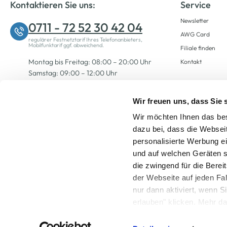
Kontaktieren Sie uns:
Service
Newsletter
0711 - 72 52 30 42 04
AWG Card
regulärer Festnetztarif Ihres Telefonanbieters,
Mobilfunktarif ggf. abweichend.
Filiale finden
Montag bis Freitag: 08:00 – 20:00 Uhr
Kontakt
Samstag: 09:00 – 12:00 Uhr
Wir freuen uns, dass Sie
Zum Kontaktformular
Wir möchten Ihnen das bes
dazu bei, dass die Websei
personalisierte Werbung e
und auf welchen Geräten s
die zwingend für die Berei
der Webseite auf jeden Fa
nur dann aktiviert, wenn 
Alle Preise inkl. ge
erlauben" klicken. Mehr da
widerrufen) erfahren Sie 