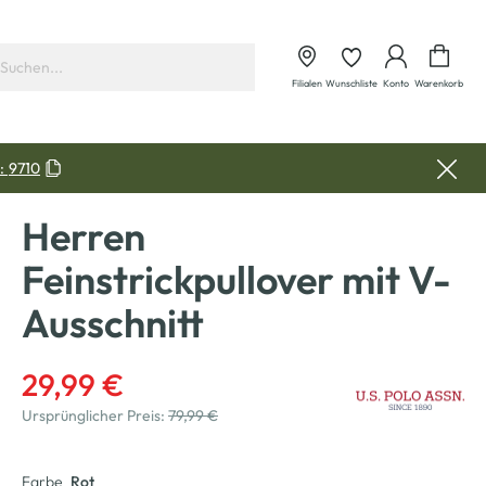
Waren
Filialen
Wunschliste
Konto
Warenkorb
:
9710
Herren
Feinstrickpullover mit V-
Ausschnitt
29,99 €
Ursprünglicher Preis:
79,99 €
Farbe
Rot