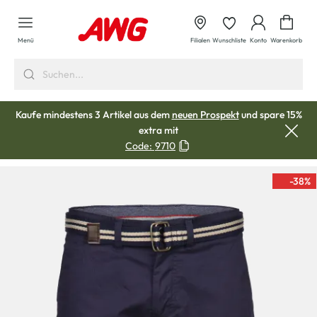
alt springen
Waren
Menü
Filialen
Wunschliste
Konto
Warenkorb
Kaufe mindestens 3 Artikel aus dem
neuen Prospekt
und spare 15%
extra mit
Code:
9710
-38
%