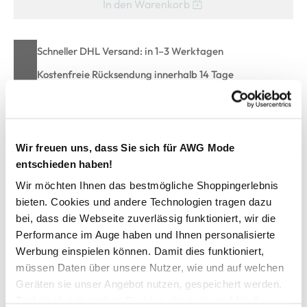
In den Warenkorb
Schneller DHL Versand: in 1–3 Werktagen
Kostenfreie Rücksendung innerhalb 14 Tage
Kostenlose Filiallieferung in Ihre Wunschfiliale
Wir freuen uns, dass Sie sich für AWG Mode
Zur Wunschliste hinzufügen
entschieden haben!
Wir möchten Ihnen das bestmögliche Shoppingerlebnis
bieten. Cookies und andere Technologien tragen dazu
Herren Chino Bermuda mit Gürtel
bei, dass die Webseite zuverlässig funktioniert, wir die
Performance im Auge haben und Ihnen personalisierte
Legere Chino Shorts von Tom Tailor
Werbung einspielen können. Damit dies funktioniert,
Mit Reißverschluss und Knopf zu schließen
müssen Daten über unsere Nutzer, wie und auf welchen
Bund mit Gürtelschlaufen und passendem Flechtgürtel
Geräten sie unser Angebot nutzen, gespeichert werden.
Seitliche Eingriffstaschen
Technisch notwendige Cookies, die zwingend für die