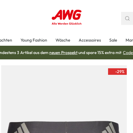
achten
Young Fashion
Wäsche
Accessoires
Sale
Mar
ndestens 3 Artikel aus dem
neuen Prospekt
und spare 15% extra mit
Code
-29
%