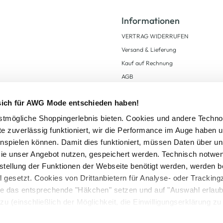
Informationen
VERTRAG WIDERRUFEN
Versand & Lieferung
Kauf auf Rechnung
AGB
Impressum
 sich für AWG Mode entschieden haben!
Zahlungsarten
Datenschutz
tmögliche Shoppingerlebnis bieten. Cookies und andere Techno
te zuverlässig funktioniert, wir die Performance im Auge haben 
AWG CARD Teilnahmebedingungen
inspielen können. Damit dies funktioniert, müssen Daten über un
ie unser Angebot nutzen, gespeichert werden. Technisch notwe
tstellung der Funktionen der Webseite benötigt werden, werden b
ll gesetzt. Cookies von Drittanbietern für Analyse- oder Tracki
Sie das entsprechende "Häkchen" setzen und auf "Auswahl erlaub
setzl. Mehrwertsteuer zzgl.
Versandkosten
und ggf. Nachnahmegebühren, wenn nicht
zu (einschließlich der Möglichkeit, die Einwilligungserklärung z
Logout
in unserem
Cookie-Hinweis
bzw. der
Datenschutzerklärung
.