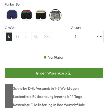
Farbe
Bunt
Anzahl:
Größe:
S
M
L
XL
XXL
Verfügbar
In den Warenkorb
Schneller DHL Versand: in 1–3 Werktagen
Kostenfreie Rücksendung innerhalb 14 Tage
Kostenlose Filiallieferung in Ihre Wunschfiliale