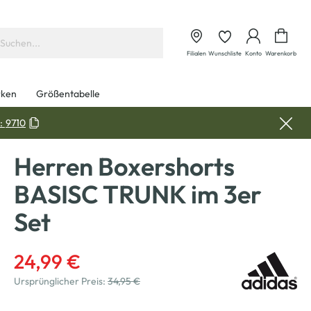
Waren
Filialen
Wunschliste
Konto
Warenkorb
ken
Größentabelle
:
9710
Herren Boxershorts
BASISC TRUNK im 3er
Set
24,99 €
Ursprünglicher Preis:
34,95 €