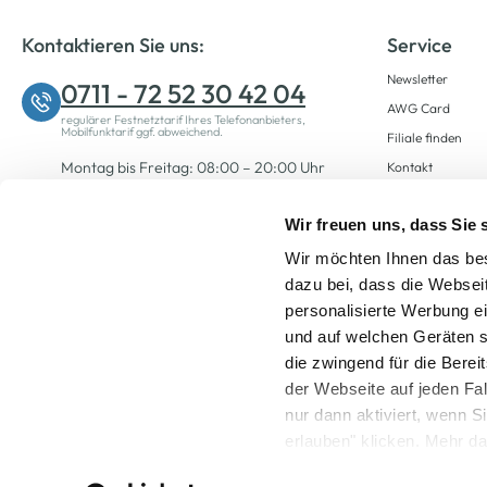
Kontaktieren Sie uns:
Service
Newsletter
0711 - 72 52 30 42 04
AWG Card
regulärer Festnetztarif Ihres Telefonanbieters,
Mobilfunktarif ggf. abweichend.
Filiale finden
Montag bis Freitag: 08:00 – 20:00 Uhr
Kontakt
Samstag: 09:00 – 12:00 Uhr
Wir freuen uns, dass Sie
Wir möchten Ihnen das bes
Zum Kontaktformular
dazu bei, dass die Websei
personalisierte Werbung e
und auf welchen Geräten s
die zwingend für die Berei
der Webseite auf jeden Fa
nur dann aktiviert, wenn 
Alle Preise inkl. ge
erlauben" klicken. Mehr da
widerrufen) erfahren Sie 