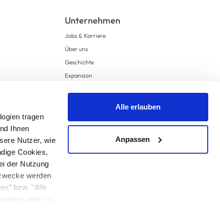
Unternehmen
Jobs & Karriere
Über uns
Geschichte
Expansion
Compliance
Lieferkettensorgfaltspflichten
Alle erlauben
Supply Chain Due Diligence
logien tragen
und Ihnen
Barrierefreiheit
Anpassen
sere Nutzer, wie
ndige Cookies,
ei der Nutzung
ngzwecke werden
en" bzw. "Alle
 anders angegeben.
u ändern oder zu