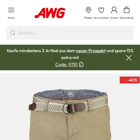
alt springen
Waren
Menü
Filialen
Wunschliste
Konto
Warenkorb
Kaufe mindestens 3 Artikel aus dem
neuen Prospekt
und spare 15%
extra mit
Code:
9710
-40
%