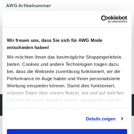
AWG Artikelnummer
861526-0750
Material
Wir freuen uns, dass Sie sich für AWG Mode
Außenmaterial:
100% Baumwolle
entschieden haben!
Wir möchten Ihnen das bestmögliche Shoppingerlebnis
Pflegehinweise
bieten. Cookies und andere Technologien tragen dazu
bei, dass die Webseite zuverlässig funktioniert, wir die
Performance im Auge haben und Ihnen personalisierte
Werbung einspielen können. Damit dies funktioniert,
müssen Daten über unsere Nutzer, wie und auf welchen
Geräten sie unser Angebot nutzen, gespeichert werden.
Kostenfreie Rücksendung
Technisch notwendige Cookies, die zwingend für die
innerhalb 14 Tage
Bereitstellung der Funktionen der Webseite benötigt
Details zeigen
werden, werden bei der Nutzung der Webseite auf jeden
Fall gesetzt. Cookies von Drittanbietern für Analyse- oder