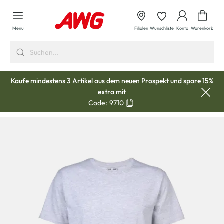
alt springen
Waren
Menü
Filialen
Wunschliste
Konto
Warenkorb
Kaufe mindestens 3 Artikel aus dem
neuen Prospekt
und spare 15%
extra mit
Code:
9710