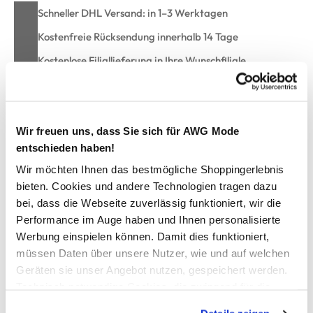
Schneller DHL Versand: in 1–3 Werktagen
Kostenfreie Rücksendung innerhalb 14 Tage
Kostenlose Filiallieferung in Ihre Wunschfiliale
Zur Wunschliste hinzufügen
Wir freuen uns, dass Sie sich für AWG Mode
entschieden haben!
Wir möchten Ihnen das bestmögliche Shoppingerlebnis
Herren Basic T-Shirt
bieten. Cookies und andere Technologien tragen dazu
bei, dass die Webseite zuverlässig funktioniert, wir die
modisches Shirt von One Way
Performance im Auge haben und Ihnen personalisierte
Rundhalsausschnitt
Werbung einspielen können. Damit dies funktioniert,
kurze Ärmel
müssen Daten über unsere Nutzer, wie und auf welchen
klassisch gerader Schnitt
Geräten sie unser Angebot nutzen, gespeichert werden.
zusätzliches Nackeninnenband
Technisch notwendige Cookies, die zwingend für die
etwas festere, angenehme Ware
Bereitstellung der Funktionen der Webseite benötigt
perfektes Basic für drunter und drüber