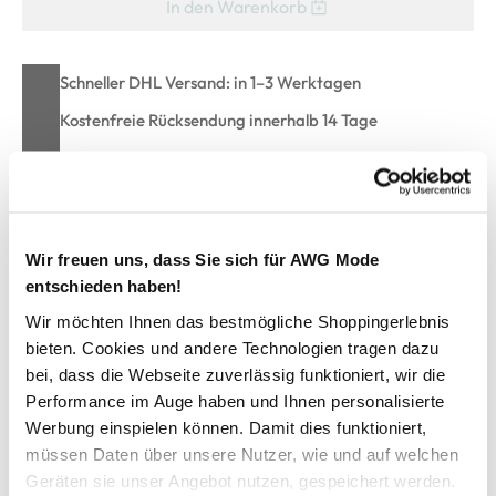
In den Warenkorb
Schneller DHL Versand: in 1–3 Werktagen
Kostenfreie Rücksendung innerhalb 14 Tage
Kostenlose Filiallieferung in Ihre Wunschfiliale
Zur Wunschliste hinzufügen
Wir freuen uns, dass Sie sich für AWG Mode
entschieden haben!
Wir möchten Ihnen das bestmögliche Shoppingerlebnis
Herren Badeshorts mit Gesäßtasche
bieten. Cookies und andere Technologien tragen dazu
bei, dass die Webseite zuverlässig funktioniert, wir die
bequeme Badeshorts einfarbig gehalten von Grinario
Performance im Auge haben und Ihnen personalisierte
Sports
Werbung einspielen können. Damit dies funktioniert,
mit elastischem Bund und Kordelzug
müssen Daten über unsere Nutzer, wie und auf welchen
mit Mesh-Innenslip
Geräten sie unser Angebot nutzen, gespeichert werden.