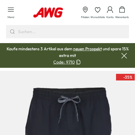
alt springen
Waren
Menü
Filialen
Wunschliste
Konto
Warenkorb
Kaufe mindestens 3 Artikel aus dem
neuen Prospekt
und spare 15%
extra mit
Code:
9710
-35
%