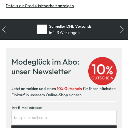
Details zur Produktsicherheit anzeigen
Schneller DHL Versand:
in 1–3 Werktagen
Kostenfreie Rücksendung
innerhalb 14 Tage
Modeglück im Abo:
Kostenlose Filiallieferung
unser Newsletter
in Ihre Wunschfiliale
Jetzt anmelden und einen
10% Gutschein
für Ihren nächsten
Einkauf in unserem Online-Shop sichern.
Ihre E-Mail Adresse: