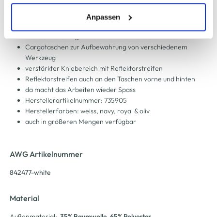
Worker
erlauben" bzw. "Alle erlauben" klicken. Mehr dazu
mit Knopf und Reißverschluss zu schließen
(einschließlich der Möglichkeit, die Einwilligungserklärung
Anpassen
Bund mit Gummizug für guten Halt
zu ändern oder zu widerrufen) erfahren Sie in unserem
zwei seitliche Eingriffstaschen und zwei Gesäßtaschen
Cookie-Hinweis
bzw. der
Datenschutzerklärung
.
Cargotaschen zur Aufbewahrung von verschiedenem
Werkzeug
verstärkter Kniebereich mit Reflektorstreifen
Reflektorstreifen auch an den Taschen vorne und hinten
da macht das Arbeiten wieder Spass
Herstellerartikelnummer: 735905
Herstellerfarben: weiss, navy, royal & oliv
auch in größeren Mengen verfügbar
AWG Artikelnummer
842477-white
Material
Außenmaterial:
35% Baumwolle
, 65% Polyester