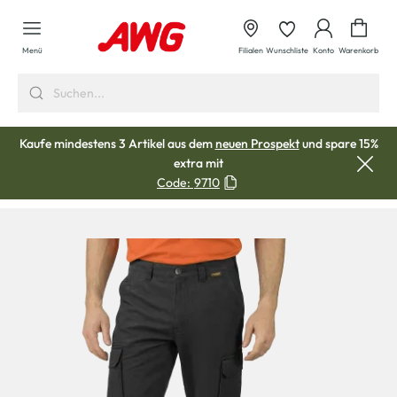
alt springen
Waren
Menü
Filialen
Wunschliste
Konto
Warenkorb
Kaufe mindestens 3 Artikel aus dem
neuen Prospekt
und spare 15%
extra mit
Code:
9710