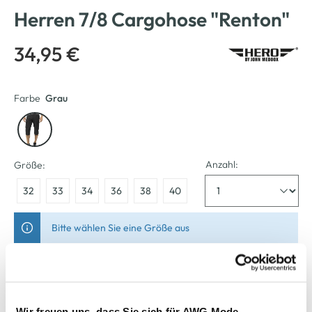
Herren 7/8 Cargohose "Renton"
34,95 €
Farbe
Grau
Anzahl:
Größe:
32
33
34
36
38
40
Bitte wählen Sie eine Größe aus
Verfügbar
Wir freuen uns, dass Sie sich für AWG Mode