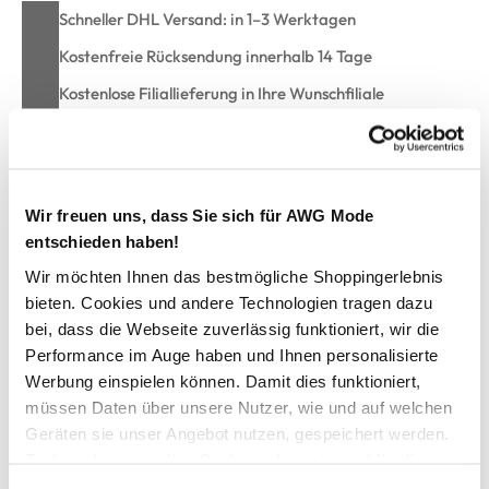
Schneller DHL Versand: in 1–3 Werktagen
Kostenfreie Rücksendung innerhalb 14 Tage
Kostenlose Filiallieferung in Ihre Wunschfiliale
Zur Wunschliste hinzufügen
Wir freuen uns, dass Sie sich für AWG Mode
entschieden haben!
Herren 7/8 Cargohose "Renton"
Wir möchten Ihnen das bestmögliche Shoppingerlebnis
bieten. Cookies und andere Technologien tragen dazu
bei, dass die Webseite zuverlässig funktioniert, wir die
Lässige Herren 7/8 Hose von HERO by John Medoox
Performance im Auge haben und Ihnen personalisierte
Elastischer Bund mit Gürtelschlaufen und Reißverschluss
Zwei seitliche Eingrifftaschen sowie zwei aufgesetzte
Werbung einspielen können. Damit dies funktioniert,
Cargotaschen mit Patte
müssen Daten über unsere Nutzer, wie und auf welchen
Zwei Gesäßtaschen mit Patte und Klettverschluss
Geräten sie unser Angebot nutzen, gespeichert werden.
Strapazierfähiger Baumwollstoff mit strukturierter
Technisch notwendige Cookies, die zwingend für die
Weboptik
Bereitstellung der Funktionen der Webseite benötigt