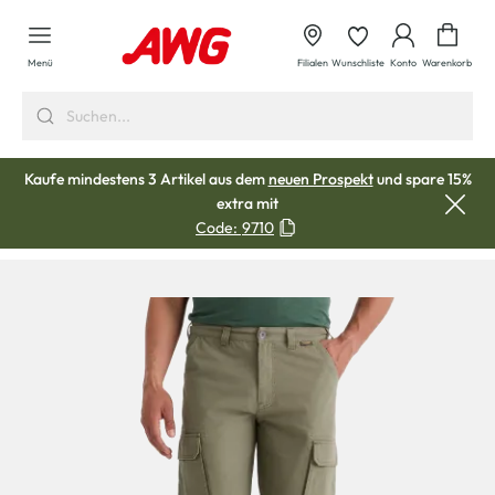
alt springen
Waren
Menü
Filialen
Wunschliste
Konto
Warenkorb
Kaufe mindestens 3 Artikel aus dem
neuen Prospekt
und spare 15%
extra mit
Code:
9710