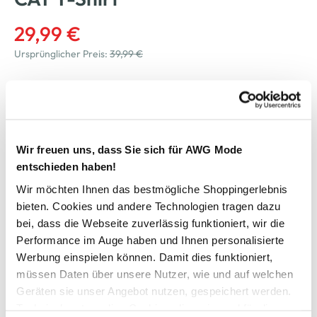
29,99 €
Ursprünglicher Preis:
39,99 €
Farbe
Grau
Wir freuen uns, dass Sie sich für AWG Mode
Anzahl:
Größe:
entschieden haben!
M
L
XL
XXL
Wir möchten Ihnen das bestmögliche Shoppingerlebnis
bieten. Cookies und andere Technologien tragen dazu
bei, dass die Webseite zuverlässig funktioniert, wir die
Bitte wählen Sie eine Größe aus
Performance im Auge haben und Ihnen personalisierte
Werbung einspielen können. Damit dies funktioniert,
Verfügbar
müssen Daten über unsere Nutzer, wie und auf welchen
Geräten sie unser Angebot nutzen, gespeichert werden.
Technisch notwendige Cookies, die zwingend für die
In den Warenkorb