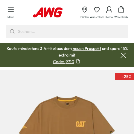
alt springen
Waren
Menü
Filialen
Wunschliste
Konto
Warenkorb
Kaufe mindestens 3 Artikel aus dem
neuen Prospekt
und spare 15%
extra mit
Code:
9710
-25
%