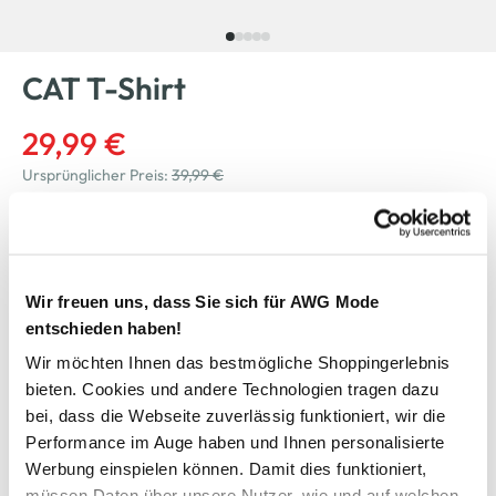
CAT T-Shirt
29,99 €
Ursprünglicher Preis:
39,99 €
Farbe
Braun
Wir freuen uns, dass Sie sich für AWG Mode
entschieden haben!
Anzahl:
Größe:
Wir möchten Ihnen das bestmögliche Shoppingerlebnis
M
L
XL
XXL
bieten. Cookies und andere Technologien tragen dazu
bei, dass die Webseite zuverlässig funktioniert, wir die
Performance im Auge haben und Ihnen personalisierte
Bitte wählen Sie eine Größe aus
Werbung einspielen können. Damit dies funktioniert,
müssen Daten über unsere Nutzer, wie und auf welchen