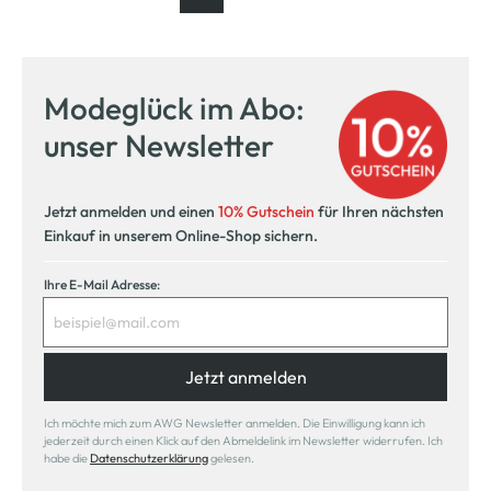
Seite
, aktuelle Seite
Seite
Seite
Modeglück im Abo:
unser Newsletter
Jetzt anmelden und einen
10% Gutschein
für Ihren nächsten
Einkauf in unserem Online-Shop sichern.
Ihre E-Mail Adresse:
Jetzt anmelden
Ich möchte mich zum AWG Newsletter anmelden. Die Einwilligung kann ich
jederzeit durch einen Klick auf den Abmeldelink im Newsletter widerrufen. Ich
habe die
Datenschutzerklärung
gelesen.