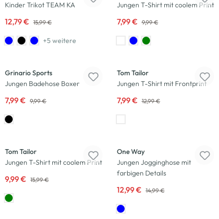
Kinder Trikot TEAM KA
Jungen T-Shirt mit coolem Print
12,79 €
7,99 €
15,99 €
9,99 €
+5 weitere
-20
%
-38
%
Grinario Sports
Tom Tailor
Jungen Badehose Boxer
Jungen T-Shirt mit Frontprint
7,99 €
7,99 €
9,99 €
12,99 €
-38
%
-13
%
Tom Tailor
One Way
Jungen T-Shirt mit coolem Print
Jungen Jogginghose mit
farbigen Details
9,99 €
15,99 €
12,99 €
14,99 €