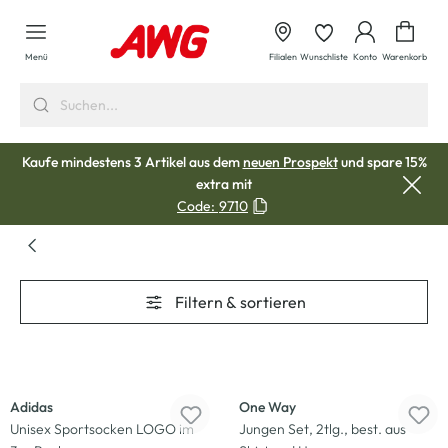
alt springen
Waren
Menü
Filialen
Wunschliste
Konto
Warenkorb
Kaufe mindestens 3 Artikel aus dem
neuen Prospekt
und spare 15%
extra mit
Code:
9710
Filtern & sortieren
-33
%
-33
%
Adidas
One Way
Unisex Sportsocken LOGO im
Jungen Set, 2tlg., best. aus