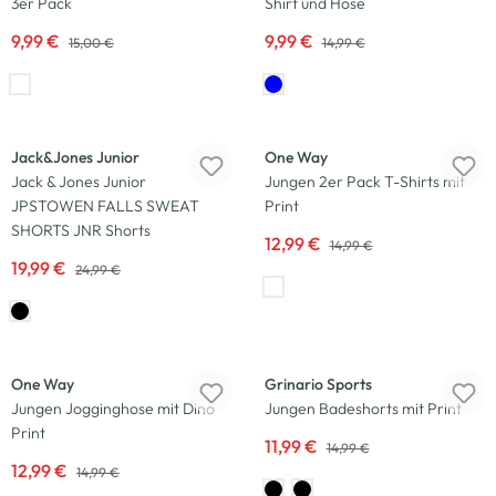
3er Pack
Shirt und Hose
9,99 €
9,99 €
15,00 €
14,99 €
-20
%
-13
%
Jack&Jones Junior
One Way
Jack & Jones Junior
Jungen 2er Pack T-Shirts mit
JPSTOWEN FALLS SWEAT
Print
SHORTS JNR Shorts
12,99 €
14,99 €
19,99 €
24,99 €
-13
%
-20
%
One Way
Grinario Sports
Jungen Jogginghose mit Dino
Jungen Badeshorts mit Print
Print
11,99 €
14,99 €
12,99 €
14,99 €