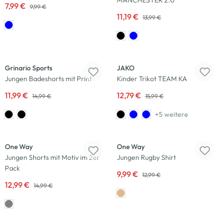
MANCHESTER 2.0
7,99 €
9,99 €
11,19 €
13,99 €
-20
%
-20
%
Grinario Sports
JAKO
Jungen Badeshorts mit Print
Kinder Trikot TEAM KA
11,99 €
12,79 €
14,99 €
15,99 €
+5 weitere
-13
%
-23
%
One Way
One Way
Jungen Shorts mit Motiv im 2er
Jungen Rugby Shirt
Pack
9,99 €
12,99 €
12,99 €
14,99 €
-23
%
-38
%