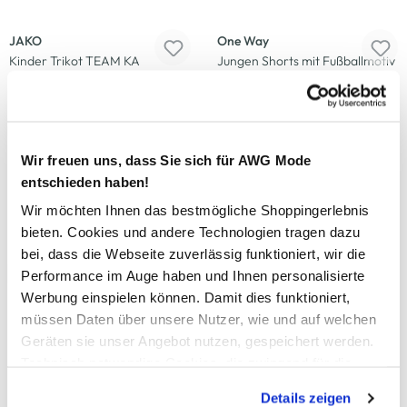
-20
%
-23
%
JAKO
One Way
Kinder Trikot TEAM KA
Jungen Shorts mit Fußballmotiv
12,79 €
9,99 €
15,99 €
12,99 €
+5 weitere
-25
%
-26
%
Wir freuen uns, dass Sie sich für AWG Mode
entschieden haben!
Tom Tailor
Tom Tailor
Jungen T-Shirt mit Print
Jungen Basic Sweatshorts
Wir möchten Ihnen das bestmögliche Shoppingerlebnis
bieten. Cookies und andere Technologien tragen dazu
14,99 €
16,99 €
19,99 €
22,99 €
bei, dass die Webseite zuverlässig funktioniert, wir die
Performance im Auge haben und Ihnen personalisierte
Werbung einspielen können. Damit dies funktioniert,
-11
%
-33
%
müssen Daten über unsere Nutzer, wie und auf welchen
JAKO
Grinario Sports
Geräten sie unser Angebot nutzen, gespeichert werden.
Kinder Sporthose
Kinder Badeshirt mit UV-Schutz
Technisch notwendige Cookies, die zwingend für die
COMPETITION 2.0
9,99 €
Bereitstellung der Funktionen der Webseite benötigt
14,99 €
Details zeigen
24,99 €
werden, werden bei der Nutzung der Webseite auf jeden
27,99 €