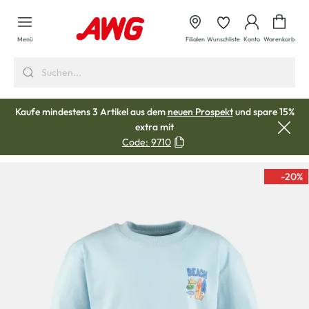
alt springen
Waren
Menü
Filialen
Wunschliste
Konto
Warenkorb
Kaufe mindestens 3 Artikel aus dem
neuen Prospekt
und spare 15%
extra mit
Code:
9710
-20
%