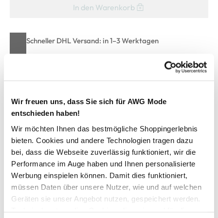
In den Warenkorb
Schneller DHL Versand: in 1–3 Werktagen
Kostenfreie Rücksendung innerhalb 14 Tage
Kostenlose Filiallieferung in Ihre Wunschfiliale
Wir freuen uns, dass Sie sich für AWG Mode
Zur Wunschliste hinzufügen
entschieden haben!
Wir möchten Ihnen das bestmögliche Shoppingerlebnis
bieten. Cookies und andere Technologien tragen dazu
bei, dass die Webseite zuverlässig funktioniert, wir die
Jungen T-Shirt mit Print
Performance im Auge haben und Ihnen personalisierte
Werbung einspielen können. Damit dies funktioniert,
Cooles T-Shirt mit Surfmotiv von One Way
müssen Daten über unsere Nutzer, wie und auf welchen
Mit Rundhalsausschnitt
Geräten sie unser Angebot nutzen, gespeichert werden.
Vorderseite mit kleinerem Print auf der linken Brust
Technisch notwendige Cookies, die zwingend für die
Rückseite mit großem Print