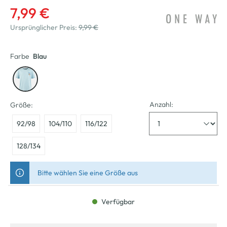
7,99 €
Ursprünglicher Preis:
9,99 €
Farbe
Blau
Anzahl:
Größe:
92/98
104/110
116/122
128/134
Bitte wählen Sie eine Größe aus
Verfügbar