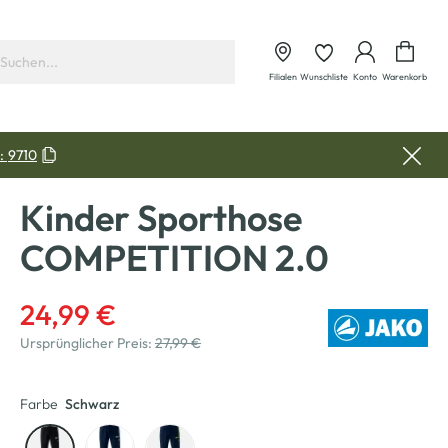
Waren
Filialen
Wunschliste
Konto
Warenkorb
:
9710
Kinder Sporthose
COMPETITION 2.0
24,99 €
Ursprünglicher Preis:
27,99 €
Farbe
Schwarz