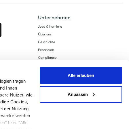
Unternehmen
Jobs & Karriere
Über uns
Geschichte
Expansion
Compliance
Lieferkettensorgfaltspflichten
Supply Chain Due Diligence
Alle erlauben
logien tragen
Barrierefreiheit
und Ihnen
Anpassen
sere Nutzer, wie
ndige Cookies,
ei der Nutzung
ngzwecke werden
en" bzw. "Alle
 anders angegeben.