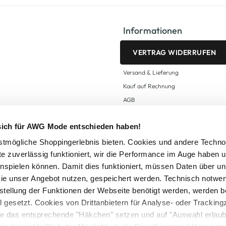
Informationen
VERTRAG WIDERRUFEN
Versand & Lieferung
Kauf auf Rechnung
AGB
Impressum
 sich für AWG Mode entschieden haben!
Zahlungsarten
Datenschutz
tmögliche Shoppingerlebnis bieten. Cookies und andere Techno
te zuverlässig funktioniert, wir die Performance im Auge haben 
AWG CARD Teilnahmebedingungen
inspielen können. Damit dies funktioniert, müssen Daten über un
ie unser Angebot nutzen, gespeichert werden. Technisch notwe
tstellung der Funktionen der Webseite benötigt werden, werden b
ll gesetzt. Cookies von Drittanbietern für Analyse- oder Tracki
Sie das entsprechende "Häkchen" setzen und auf "Auswahl erlaub
setzl. Mehrwertsteuer zzgl.
Versandkosten
und ggf. Nachnahmegebühren, wenn nicht