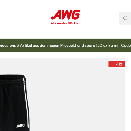
ndestens 3 Artikel aus dem
neuen Prospekt
und spare 15% extra mit
Code
-11
%