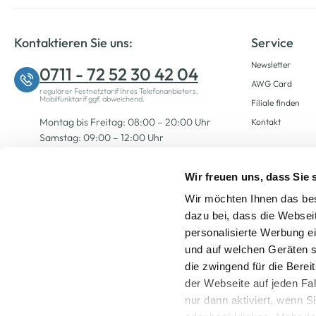
Kontaktieren Sie uns:
Service
Newsletter
0711 - 72 52 30 42 04
AWG Card
regulärer Festnetztarif Ihres Telefonanbieters,
Mobilfunktarif ggf. abweichend.
Filiale finden
Montag bis Freitag: 08:00 – 20:00 Uhr
Kontakt
Samstag: 09:00 – 12:00 Uhr
Wir freuen uns, dass Sie
Zum Kontaktformular
Wir möchten Ihnen das bes
dazu bei, dass die Websei
personalisierte Werbung e
und auf welchen Geräten s
die zwingend für die Berei
der Webseite auf jeden Fa
nur dann aktiviert, wenn 
Alle Preise inkl. ge