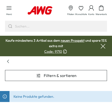
alt springen
Waren
Menü
Filialen
Wunschliste
Konto
Warenkorb
Kaufe mindestens 3 Artikel aus dem
neuen Prospekt
und spare 15%
extra mit
Code:
9710
Filtern & sortieren
Keine Produkte gefunden.