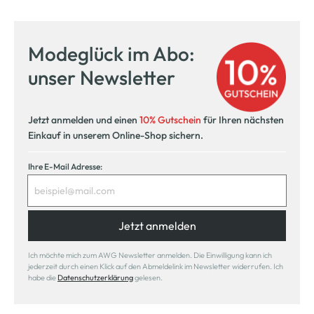
Modeglück im Abo:
unser Newsletter
Jetzt anmelden und einen
10% Gutschein
für Ihren nächsten
Einkauf in unserem Online-Shop sichern.
Ihre E-Mail Adresse:
Jetzt anmelden
Ich möchte mich zum AWG Newsletter anmelden. Die Einwilligung kann ich
jederzeit durch einen Klick auf den Abmeldelink im Newsletter widerrufen. Ich
habe die
Datenschutzerklärung
gelesen.