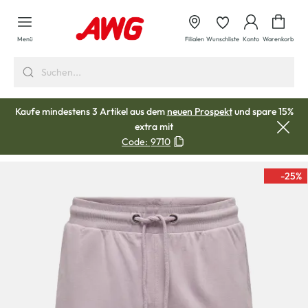
alt springen
Waren
Menü
Filialen
Wunschliste
Konto
Warenkorb
Kaufe mindestens 3 Artikel aus dem
neuen Prospekt
und spare 15%
extra mit
Code:
9710
-25
%