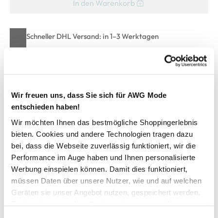
In den Warenkorb
Schneller DHL Versand: in 1–3 Werktagen
Kostenfreie Rücksendung innerhalb 14 Tage
Kostenlose Filiallieferung in Ihre Wunschfiliale
Wir freuen uns, dass Sie sich für AWG Mode
entschieden haben!
Zur Wunschliste hinzufügen
Wir möchten Ihnen das bestmögliche Shoppingerlebnis
bieten. Cookies und andere Technologien tragen dazu
bei, dass die Webseite zuverlässig funktioniert, wir die
Only&Sons ONSNEIL LIFE SWEAT SH Sweatshorts
Performance im Auge haben und Ihnen personalisierte
Werbung einspielen können. Damit dies funktioniert,
Bequeme Herren Sweatshorts von Only&Sons
müssen Daten über unsere Nutzer, wie und auf welchen
Mit breitem Gummizugbund und integrierter Kordel
Geräten sie unser Angebot nutzen, gespeichert werden.
Zwei seitliche Eingriffstaschen
Technisch notwendige Cookies, die zwingend für die
Stickerei-Batch am Saum unten
Bereitstellung der Funktionen der Webseite benötigt