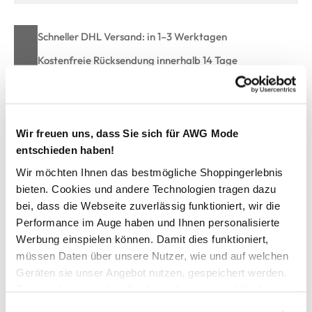
Schneller DHL Versand: in 1–3 Werktagen
Kostenfreie Rücksendung innerhalb 14 Tage
Kostenlose Filiallieferung in Ihre Wunschfiliale
Wir freuen uns, dass Sie sich für AWG Mode
Zur Wunschliste hinzufügen
entschieden haben!
Wir möchten Ihnen das bestmögliche Shoppingerlebnis
bieten. Cookies und andere Technologien tragen dazu
Jim Spencer Herren Bio Retro Pants 2er
bei, dass die Webseite zuverlässig funktioniert, wir die
Performance im Auge haben und Ihnen personalisierte
bequeme Bio Slips von Jim Spencer
Werbung einspielen können. Damit dies funktioniert,
im praktischen 2er Pack
müssen Daten über unsere Nutzer, wie und auf welchen
mit breitem Gummizugbund
Geräten sie unser Angebot nutzen, gespeichert werden.
super angenehmes Material
Technisch notwendige Cookies, die zwingend für die
anliegende Passform
Bereitstellung der Funktionen der Webseite benötigt