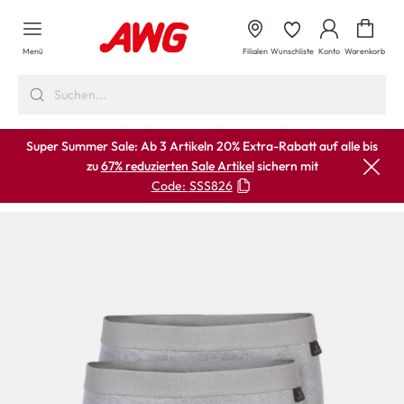
alt springen
Waren
Menü
Filialen
Wunschliste
Konto
Warenkorb
Super Summer Sale: Ab 3 Artikeln 20% Extra-Rabatt auf alle bis
zu
67% reduzierten Sale Artikel
sichern mit
Code:
SSS826