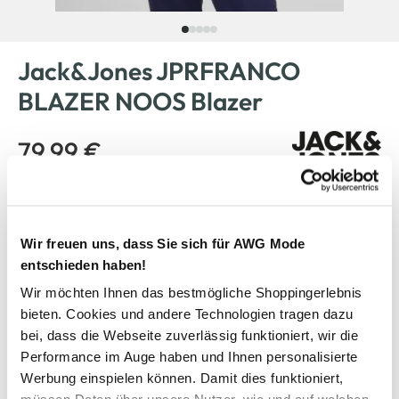
Jack&Jones JPRFRANCO
BLAZER NOOS Blazer
79,99 €
Farbe
Marine
Wir freuen uns, dass Sie sich für AWG Mode
entschieden haben!
Wir möchten Ihnen das bestmögliche Shoppingerlebnis
Anzahl:
Größe:
bieten. Cookies und andere Technologien tragen dazu
46
48
50
52
54
56
bei, dass die Webseite zuverlässig funktioniert, wir die
Performance im Auge haben und Ihnen personalisierte
Werbung einspielen können. Damit dies funktioniert,
Bitte wählen Sie eine Größe aus