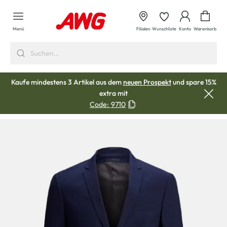
alt springen
Waren
Menü
Filialen
Wunschliste
Konto
Warenkorb
Kaufe mindestens 3 Artikel aus dem
neuen Prospekt
und spare 15%
extra mit
Code:
9710