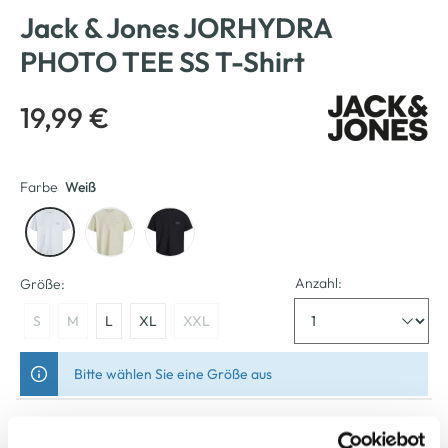
Jack & Jones JORHYDRA
PHOTO TEE SS T-Shirt
19,99 €
Farbe
Weiß
Anzahl:
Größe:
S
M
L
XL
XXL
Bitte wählen Sie eine Größe aus
Verfügbar