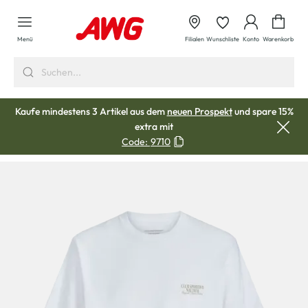
alt springen
Waren
Menü
Filialen
Wunschliste
Konto
Warenkorb
Kaufe mindestens 3 Artikel aus dem
neuen Prospekt
und spare 15%
extra mit
Code:
9710