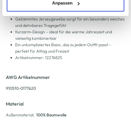
(einschließlich der Möglichkeit, die Einwilligungserklärung
Anpassen
Highlight
zu ändern oder zu widerrufen) erfahren Sie in unserem
nachhaltig und hautfreundlich
Cookie-Hinweis
bzw. der
Datenschutzerklärung
.
Gekämmtes Jerseygewebe sorgt für ein besonders weiches
und dehnbares Tragegefühl
Kurzarm-Design – ideal für die warme Jahreszeit und
vielseitig kombinierbar
Ein unkompliziertes Basic, das zu jedem Outfit passt –
perfekt für Alltag und Freizeit
Artikelnummer: 12276825
AWG Artikelnummer
910510-0177620
Material
Außenmaterial:
100% Baumwolle