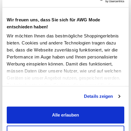
In den Warenkorb
Wir freuen uns, dass Sie sich für AWG Mode
entschieden haben!
Schneller DHL Versand: in 1–3 Werktagen
Wir möchten Ihnen das bestmögliche Shoppingerlebnis
bieten. Cookies und andere Technologien tragen dazu
Kostenfreie Rücksendung innerhalb 14 Tage
bei, dass die Webseite zuverlässig funktioniert, wir die
Kostenlose Filiallieferung in Ihre Wunschfiliale
Performance im Auge haben und Ihnen personalisierte
Werbung einspielen können. Damit dies funktioniert,
müssen Daten über unsere Nutzer, wie und auf welchen
Zur Wunschliste hinzufügen
Geräten sie unser Angebot nutzen, gespeichert werden.
Technisch notwendige Cookies, die zwingend für die
Bereitstellung der Funktionen der Webseite benötigt
Details zeigen
werden, werden bei der Nutzung der Webseite auf jeden
Jack & Jones JORHYDRA PHOTO TEE SS T-Shirt
Fall gesetzt. Cookies von Drittanbietern für Analyse- oder
Trackingzwecke werden nur dann aktiviert, wenn Sie das
Alle erlauben
Locker geschnittenes T-Shirt für Herren von JACK & JONES
entsprechende "Häkchen" setzen und auf "Auswahl
Klassischer Rundhalsausschnitt für einen zeitlosen Look
erlauben" bzw. "Alle erlauben" klicken. Mehr dazu
Rückseitiger Print mit weichem Gummidruck als stilvolles