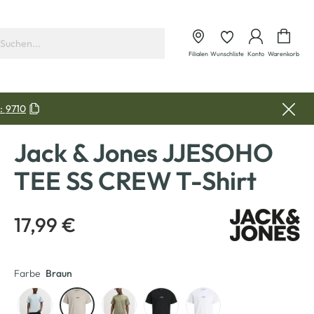
Waren
Filialen
Wunschliste
Konto
Warenkorb
:
9710
Jack & Jones JJESOHO
TEE SS CREW T-Shirt
17,99 €
Farbe
Braun