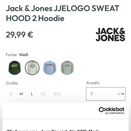
Jack & Jones JJELOGO SWEAT
HOOD 2 Hoodie
29,99 €
Farbe
Weiß
Anzahl:
Größe:
S
M
L
XL
XXL
Bitte wählen Sie eine Größe aus
Verfügbar