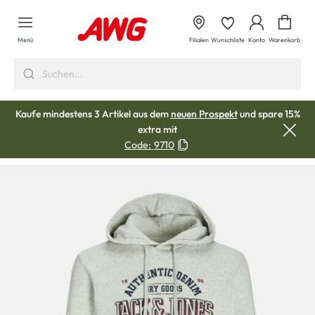
alt springen
Waren
Menü
Filialen
Wunschliste
Konto
Warenkorb
Kaufe mindestens 3 Artikel aus dem
neuen Prospekt
und spare 15%
extra mit
Code:
9710