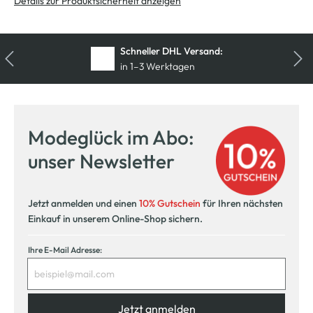
Details zur Produktsicherheit anzeigen
Schneller DHL Versand:
in 1–3 Werktagen
Kostenfreie Rücksendung
innerhalb 14 Tage
Modeglück im Abo:
Kostenlose Filiallieferung
unser Newsletter
in Ihre Wunschfiliale
Jetzt anmelden und einen
10% Gutschein
für Ihren nächsten
Einkauf in unserem Online-Shop sichern.
Ihre E-Mail Adresse:
Jetzt anmelden