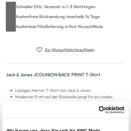
Schneller DHL Versand: in 1–3 Werktagen
Kostenfreie Rücksendung innerhalb 14 Tage
Kostenlose Filiallieferung in Ihre Wunschfiliale
Zur Wunschliste hinzufügen
Jack & Jones JCOUNION BACK PRINT T-Shirt
Lässiges Herren T-Shirt von Jack & Jones
Moderner Print auf der Rückseite sorgt für ein cooles
Statement
Lockere Passform für angenehme Bewegungsfreiheit
Hergestellt aus gekämmtem Jerseygewebe – dehnbar und
weich für besten Alltagskomfort
Klassischer Rundhalsausschnitt und kurze Ärmel für einen
Wir freuen uns, dass Sie sich für AWG Mode