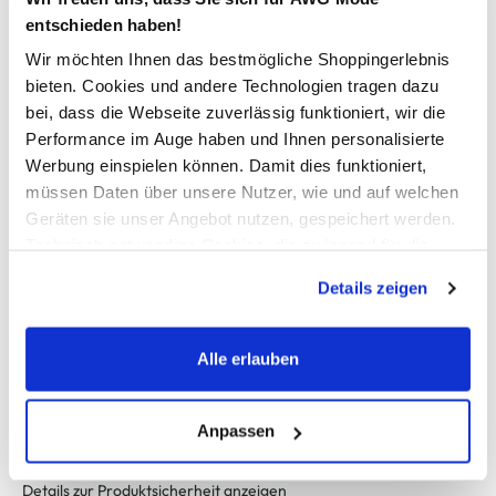
zeitlosen Look
entschieden haben!
Ideal kombinierbar für entspannte Freizeit-Outfits
Wir möchten Ihnen das bestmögliche Shoppingerlebnis
Herstellerartikelnummer: 12273442
bieten. Cookies und andere Technologien tragen dazu
bei, dass die Webseite zuverlässig funktioniert, wir die
AWG Artikelnummer
Performance im Auge haben und Ihnen personalisierte
Werbung einspielen können. Damit dies funktioniert,
907171-0176678
müssen Daten über unsere Nutzer, wie und auf welchen
Geräten sie unser Angebot nutzen, gespeichert werden.
Material
Technisch notwendige Cookies, die zwingend für die
Bereitstellung der Funktionen der Webseite benötigt
Außenmaterial:
100% Baumwolle
Details zeigen
werden, werden bei der Nutzung der Webseite auf jeden
Fall gesetzt. Cookies von Drittanbietern für Analyse- oder
Trackingzwecke werden nur dann aktiviert, wenn Sie das
Pflegehinweise
Alle erlauben
entsprechende "Häkchen" setzen und auf "Auswahl
erlauben" bzw. "Alle erlauben" klicken. Mehr dazu
(einschließlich der Möglichkeit, die Einwilligungserklärung
Anpassen
zu ändern oder zu widerrufen) erfahren Sie in unserem
Cookie-Hinweis
bzw. der
Datenschutzerklärung
.
Details zur Produktsicherheit anzeigen