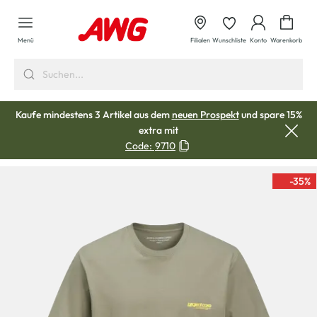
alt springen
Waren
Menü
Filialen
Wunschliste
Konto
Warenkorb
Kaufe mindestens 3 Artikel aus dem
neuen Prospekt
und spare 15%
extra mit
Code:
9710
-35
%