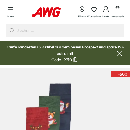
alt springen
Waren
Menü
Filialen
Wunschliste
Konto
Warenkorb
Kaufe mindestens 3 Artikel aus dem
neuen Prospekt
und spare 15%
extra mit
Code:
9710
-50
%