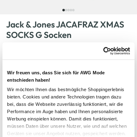
Jack & Jones JACAFRAZ XMAS
SOCKS G Socken
4,99 €
Ursprünglicher Preis:
9,99 €
Wir freuen uns, dass Sie sich für AWG Mode
Farbe
Blau
entschieden haben!
Wir möchten Ihnen das bestmögliche Shoppingerlebnis
bieten. Cookies und andere Technologien tragen dazu
bei, dass die Webseite zuverlässig funktioniert, wir die
Anzahl:
Größe:
Performance im Auge haben und Ihnen personalisierte
OneSize
Werbung einspielen können. Damit dies funktioniert,
müssen Daten über unsere Nutzer, wie und auf welchen
Geräten sie unser Angebot nutzen, gespeichert werden.
Verfügbar